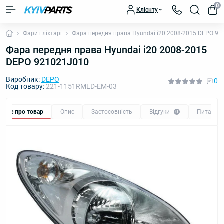
0
Клієнту
Фари і ліхтарі
Фара передня права Hyundai i20 2008-2015 DEPO 9
Фара передня права Hyundai i20 2008-2015
DEPO 921021J010
Виробник:
DEPO
0
Код товару:
221-1151RMLD-EM-03
Все про товар
Опис
Застосовність
Відгуки
Питання
0