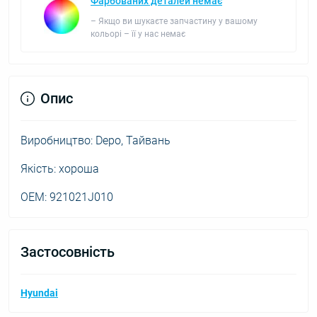
Фарбованих деталей немає
– Якщо ви шукаєте запчастину у вашому
кольорі – її у нас немає
Опис
Виробництво: Depo, Тайвань
Якість: хороша
ОЕМ: 921021J010
Застосовність
Hyundai