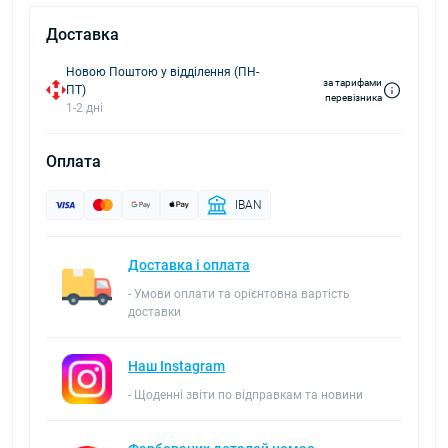
Доставка
Новою Поштою у відділення (ПН-
за тарифами
ПТ)
перевізника
1-2 дні
Оплата
IBAN
Доставка і оплата
- Умови оплати та орієнтовна вартість
доставки
Наш Instagram
- Щоденні звіти по відправкам та новини