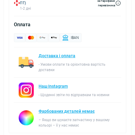
за тарифами
ПТ)
перевізника
1-2 дні
Оплата
IBAN
Доставка і оплата
- Умови оплати та орієнтовна вартість
доставки
Наш Instagram
- Щоденні звіти по відправкам та новини
Фарбованих деталей немає
– Якщо ви шукаєте запчастину у вашому
кольорі – її у нас немає