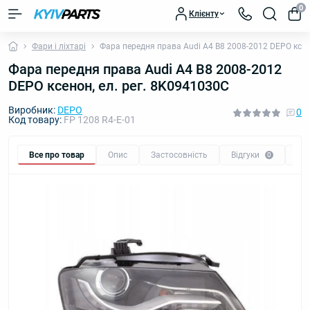
0
Клієнту
Фари і ліхтарі
Фара передня права Audi A4 B8 2008-2012 DEPO ксен
Фара передня права Audi A4 B8 2008-2012
DEPO ксенон, ел. рег. 8K0941030C
Виробник:
DEPO
0
Код товару:
FP 1208 R4-E-01
Все про товар
Опис
Застосовність
Відгуки
Пи
0