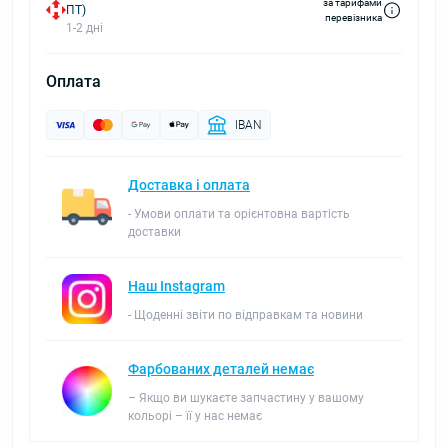
за тарифами
ПТ)
перевізника
1-2 дні
Оплата
IBAN
Доставка і оплата
- Умови оплати та орієнтовна вартість
доставки
Наш Instagram
- Щоденні звіти по відправкам та новини
Фарбованих деталей немає
– Якщо ви шукаєте запчастину у вашому
кольорі – її у нас немає