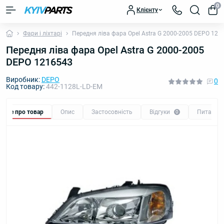
0
Клієнту
Фари і ліхтарі
Передня ліва фара Opel Astra G 2000-2005 DEPO 121
Передня ліва фара Opel Astra G 2000-2005
DEPO 1216543
Виробник:
DEPO
0
Код товару:
442-1128L-LD-EM
Все про товар
Опис
Застосовність
Відгуки
Питання
0