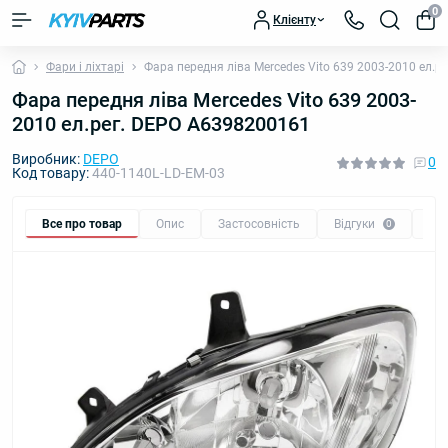
0
Клієнту
Фари і ліхтарі
Фара передня ліва Mercedes Vito 639 2003-2010 ел.
Фара передня ліва Mercedes Vito 639 2003-
2010 ел.рег. DEPO A6398200161
Виробник:
DEPO
0
Код товару:
440-1140L-LD-EM-03
Все про товар
Опис
Застосовність
Відгуки
Пи
0