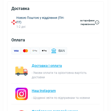
Доставка
Новою Поштою у відділення (ПН-
за тарифами
ПТ)
перевізника
1-2 дні
Оплата
IBAN
Доставка і оплата
- Умови оплати та орієнтовна вартість
доставки
Наш Instagram
- Щоденні звіти по відправкам та новини