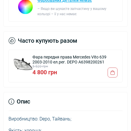
Фарбованих деталей немає
– Якщо ви шукаєте запчастину у вашому
кольорі – її у нас немає
Часто купують разом
Фара передня права Mercedes Vito 639
2003-2010 ел.рег. DEPO A6398200261
5 520 грн
4 800 грн
Опис
Виробництво: Depo, Тайвань;
Якість: хороша;