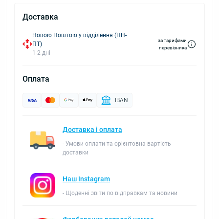
Доставка
Новою Поштою у відділення (ПН-
за тарифами
ПТ)
перевізника
1-2 дні
Оплата
IBAN
Доставка і оплата
- Умови оплати та орієнтовна вартість
доставки
Наш Instagram
- Щоденні звіти по відправкам та новини