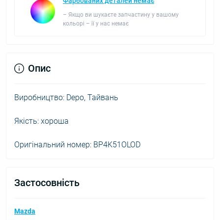
Фарбованих деталей немає
– Якщо ви шукаєте запчастину у вашому
кольорі – її у нас немає
Опис
Виробництво: Depo, Тайвань
Якість: хороша
Оригінальний номер: BP4K51OLOD
Застосовність
Mazda