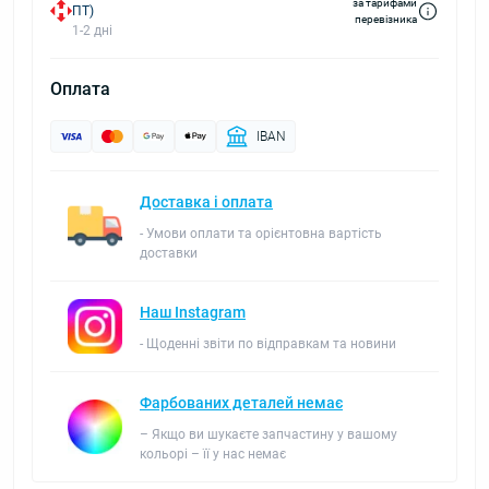
за тарифами
ПТ)
перевізника
1-2 дні
Оплата
IBAN
Доставка і оплата
- Умови оплати та орієнтовна вартість
доставки
Наш Instagram
- Щоденні звіти по відправкам та новини
Фарбованих деталей немає
– Якщо ви шукаєте запчастину у вашому
кольорі – її у нас немає