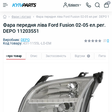
0
Клієнту
Фари і ліхтарі
Фара передня ліва Ford Fusion 02-05 ел.рег. DEPO 1
Фара передня ліва Ford Fusion 02-05 ел.рег.
DEPO 11203551
Виробник:
DEPO
0
Код товару:
431-1155L-LD-EM
Все про товар
Опис
Застосовність
Відгуки
Питання
0