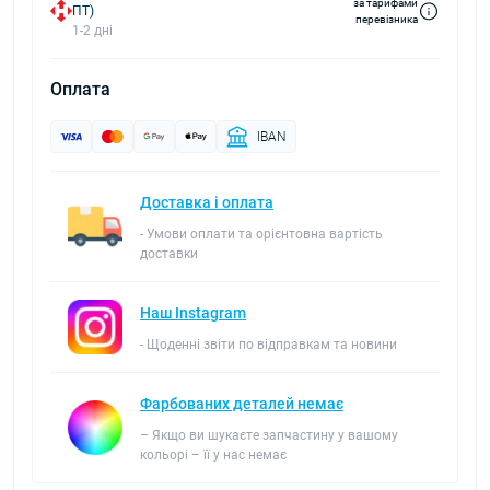
за тарифами
ПТ)
перевізника
1-2 дні
Оплата
IBAN
Доставка і оплата
- Умови оплати та орієнтовна вартість
доставки
Наш Instagram
- Щоденні звіти по відправкам та новини
Фарбованих деталей немає
– Якщо ви шукаєте запчастину у вашому
кольорі – її у нас немає