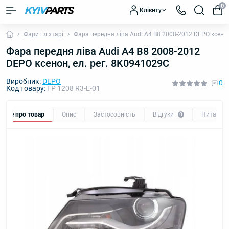
0
Клієнту
Фари і ліхтарі
Фара передня ліва Audi A4 B8 2008-2012 DEPO ксенон
Фара передня ліва Audi A4 B8 2008-2012
DEPO ксенон, ел. рег. 8K0941029C
Виробник:
DEPO
0
Код товару:
FP 1208 R3-E-01
Все про товар
Опис
Застосовність
Відгуки
Питання
0