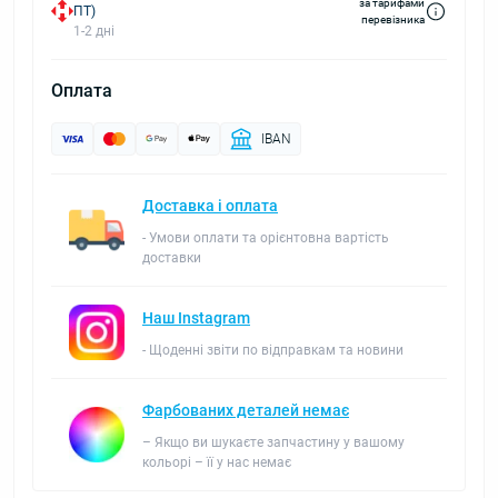
за тарифами
ПТ)
перевізника
1-2 дні
Оплата
IBAN
Доставка і оплата
- Умови оплати та орієнтовна вартість
доставки
Наш Instagram
- Щоденні звіти по відправкам та новини
Фарбованих деталей немає
– Якщо ви шукаєте запчастину у вашому
кольорі – її у нас немає