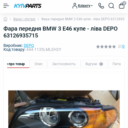
0
Клієнту
Фари і ліхтарі
Фара передня BMW 3 E46 купе - ліва DEPO 63126935
Фара передня BMW 3 E46 купе - ліва DEPO
63126935715
Виробник:
DEPO
0
Код товару:
444-1135LMLEH2Y
Все про товар
Опис
Застосовність
Відгуки
Питання
0