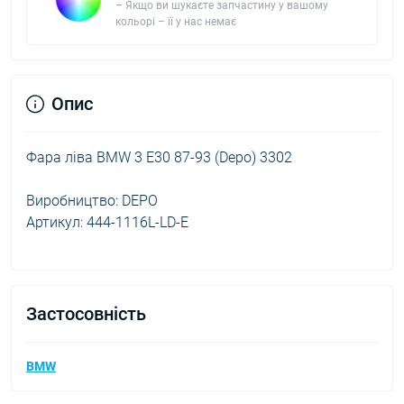
– Якщо ви шукаєте запчастину у вашому
кольорі – її у нас немає
Опис
Фара ліва BMW 3 E30 87-93 (Depo) 3302
Виробництво: DEPO
Артикул: 444-1116L-LD-E
Застосовність
BMW