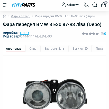
0
Клієнту
Фари і ліхтарі
Фара передня BMW 3 E30 87-93 ліва (Depo)
Фара передня BMW 3 E30 87-93 ліва (Depo)
Виробник:
DEPO
0
Код товару:
444-1116L-LD-E-03
Все про товар
Опис
Застосовність
Відгуки
Питання
0