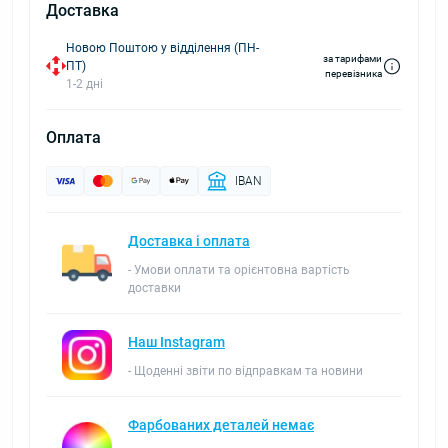
Доставка
Новою Поштою у відділення (ПН-
за тарифами
ПТ)
перевізника
1-2 дні
Оплата
IBAN
Доставка і оплата
- Умови оплати та орієнтовна вартість
доставки
Наш Instagram
- Щоденні звіти по відправкам та новини
Фарбованих деталей немає