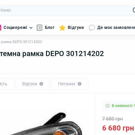
Соцмережі
Блог
Відгуки
Де моє замовлен
на рамка DEPO 301214202
а темна рамка DEPO 301214202
ість
Відгуки
Питання
0
0
В наявності: 
7 680 грн
6 680 грн