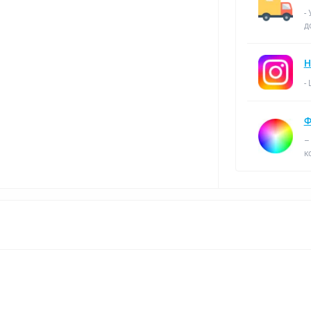
-
д
Н
-
Ф
–
к