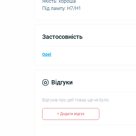
Якість: хороша
Під лампу: H7/H1
Застосовність
Opel
Відгуки
Відгуків про цей товар ще не було.
+ Додати відгук