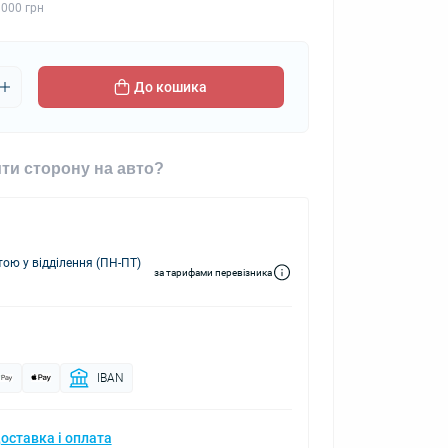
 000 грн
До кошика
ти сторону на авто?
ю у відділення (ПН-ПТ)
за тарифами перевізника
IBAN
оставка і оплата