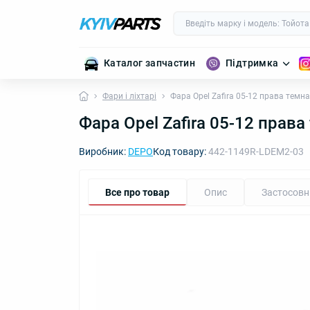
Каталог запчастин
Підтримка
Фари і ліхтарі
Фара Opel Zafira 05-12 права тем
Фара Opel Zafira 05-12 прав
Виробник:
DEPO
Код товару:
442-1149R-LDEM2-03
Все про товар
Опис
Застосовн