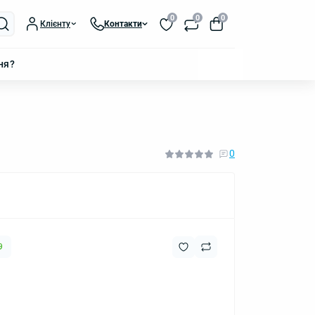
0
0
0
Клієнту
Контакти
ня?
0
9