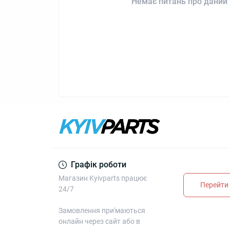
Немає питань про даний 
Графік роботи
Магазин Kyivparts працює
Перейти 
24/7
Замовлення при'маються
онлайн через сайт або в