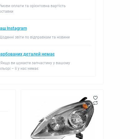
 Умови оплати та орієнтовна вартість
оставки
аш Instagram
 Щоденні звіти по відправкам та новини
арбованих деталей немає
 Якщо ви шукаєте запчастину у вашому
ольорі – її у нас немає