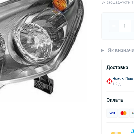
Ви заощаджуєте:
1
Як визначи
Доставка
Новою Пошто
1-2 дні
Оплата
Д