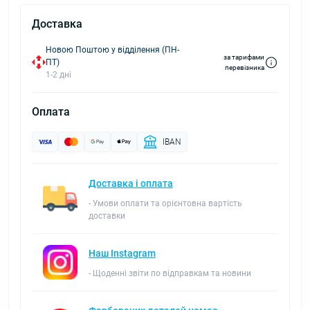
Доставка
Новою Поштою у відділення (ПН-
за тарифами
ПТ)
перевізника
1-2 дні
Оплата
IBAN
Доставка і оплата
- Умови оплати та орієнтовна вартість
доставки
Наш Instagram
- Щоденні звіти по відправкам та новини