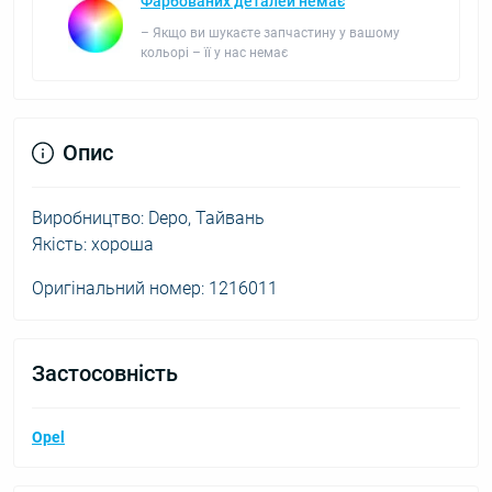
Фарбованих деталей немає
– Якщо ви шукаєте запчастину у вашому
кольорі – її у нас немає
Опис
Виробництво: Depo, Тайвань
Якість: хороша
Оригінальний номер: 1216011
Застосовність
Opel