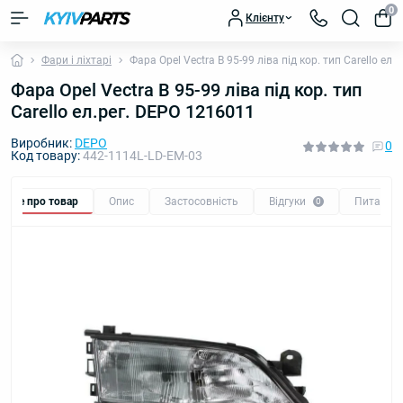
0
Клієнту
Фари і ліхтарі
Фара Opel Vectra B 95-99 ліва під кор. тип Carello ел
Фара Opel Vectra B 95-99 ліва під кор. тип
Carello ел.рег. DEPO 1216011
Виробник:
DEPO
0
Код товару:
442-1114L-LD-EM-03
Все про товар
Опис
Застосовність
Відгуки
Питання
0