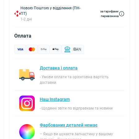
Новою Поштою у відділення (ПН-
за тарифами
ПТ)
перевізника
1-2 дні
Оплата
IBAN
Доставка і оплата
- Умови оплати та орієнтовна вартість
доставки
Наш Instagram
- Щоденні звіти по відправкам та новини
Фарбованих деталей немає
– Якщо ви шукаєте запчастину у вашому