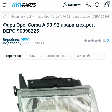
0
Клієнту
Фари і ліхтарі
Фара Opel Corsa A 90-92 права мех.рег. DEPO 903982
Фара Opel Corsa A 90-92 права мех.рег.
DEPO 90398225
Виробник:
DEPO
0
Код товару:
442-1120R-LD-E-03
Все про товар
Опис
Застосовність
Відгуки
Питання
0