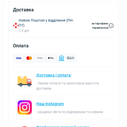
Доставка
Новою Поштою у відділення (ПН-
за тарифами
ПТ)
перевізника
1-2 дні
Оплата
IBAN
Доставка і оплата
- Умови оплати та орієнтовна вартість
доставки
Наш Instagram
- Щоденні звіти по відправкам та новини