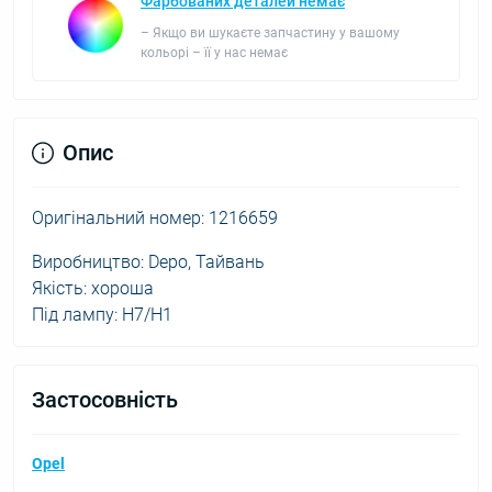
Фарбованих деталей немає
– Якщо ви шукаєте запчастину у вашому
кольорі – її у нас немає
Опис
Оригінальний номер: 1216659
Виробництво: Depo, Тайвань
Якість: хороша
Під лампу: H7/H1
Застосовність
Opel