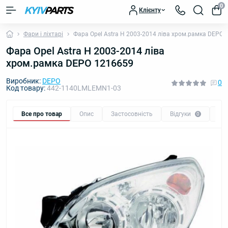
0
Клієнту
Фари і ліхтарі
Фара Opel Astra H 2003-2014 ліва хром.рамка DEPO 
Фара Opel Astra H 2003-2014 ліва
хром.рамка DEPO 1216659
Виробник:
DEPO
0
Код товару:
442-1140LMLEMN1-03
Все про товар
Опис
Застосовність
Відгуки
Пи
0