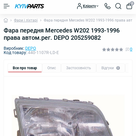
0
Клієнту
Фари і ліхтарі
Фара передня Mercedes W202 1993-1996 права авто
Фара передня Mercedes W202 1993-1996
права автом.рег. DEPO 205259082
Виробник:
DEPO
0
Код товару:
440-1107R-LD-E
Все про товар
Опис
Застосовність
Відгуки
Пи
0