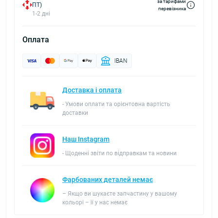
за тарифами
ПТ)
перевізника
1-2 дні
Оплата
IBAN
Доставка і оплата
- Умови оплати та орієнтовна вартість
доставки
Наш Instagram
- Щоденні звіти по відправкам та новини
Фарбованих деталей немає
– Якщо ви шукаєте запчастину у вашому
кольорі – її у нас немає