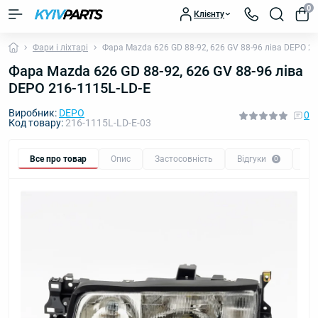
0
Клієнту
Фари і ліхтарі
Фара Mazda 626 GD 88-92, 626 GV 88-96 ліва DEPO 21
Фара Mazda 626 GD 88-92, 626 GV 88-96 ліва
DEPO 216-1115L-LD-E
Виробник:
DEPO
0
Код товару:
216-1115L-LD-E-03
Все про товар
Опис
Застосовність
Відгуки
Пи
0