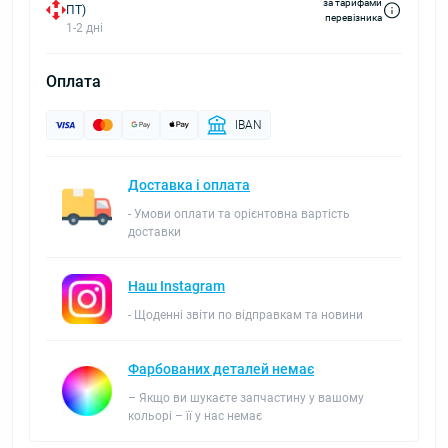
за тарифами
ПТ)
перевізника
1-2 дні
Оплата
IBAN
Доставка і оплата
- Умови оплати та орієнтовна вартість
доставки
Наш Instagram
- Щоденні звіти по відправкам та новини
Фарбованих деталей немає
– Якщо ви шукаєте запчастину у вашому
кольорі – її у нас немає