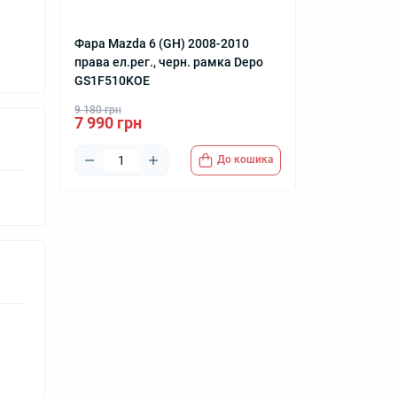
Фара Mazda 6 (GH) 2008-2010
права ел.рег., черн. рамка Depo
GS1F510KOE
9 180 грн
7 990 грн
До кошика