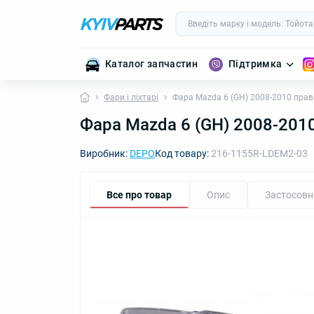
Каталог запчастин
Підтримка
Фари і ліхтарі
Фара Mazda 6 (GH) 2008-2010 прав
Фара Mazda 6 (GH) 2008-2010
Виробник:
DEPO
Код товару:
216-1155R-LDEM2-03
Все про товар
Опис
Застосовн