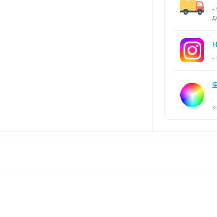
-
д
Н
-
Ф
–
к