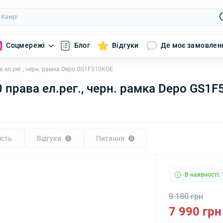
Соцмережі
Блог
Відгуки
Де моє замовлен
а ел.рег., черн. рамка Depo GS1F510KOE
 права ел.рег., черн. рамка Depo GS1
ість
Відгуки
Питання
0
0
В наявності: 
9 180 грн
7 990 грн