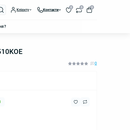
0
0
0
Клієнту
Контакти
ня?
F510KOE
0
1