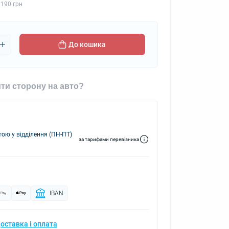
 190 грн
До кошика
ти сторону на авто?
ю у відділення (ПН-ПТ)
за тарифами перевізника
IBAN
оставка і оплата