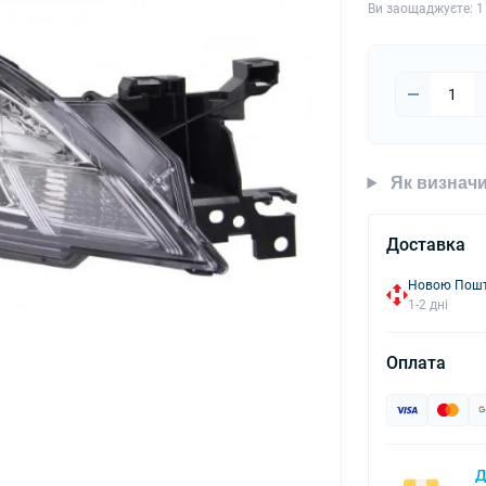
Ви заощаджуєте:
1
Як визначи
Доставка
Новою Пошто
1-2 дні
Оплата
Д