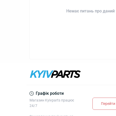
Немає питань про даний 
Графік роботи
Магазин Kyivparts працює
Перейти 
24/7