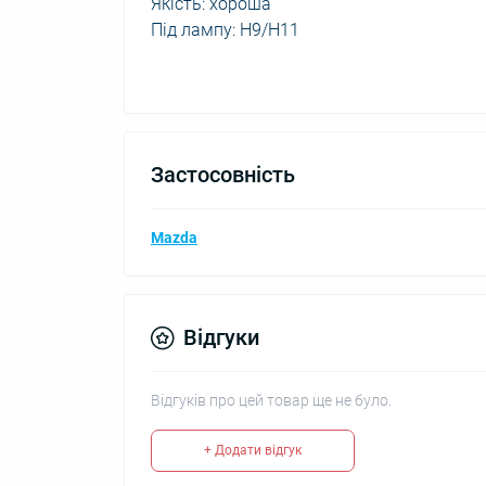
Якість: хороша
Під лампу: H9/H11
Застосовність
Mazda
Відгуки
Відгуків про цей товар ще не було.
+ Додати відгук