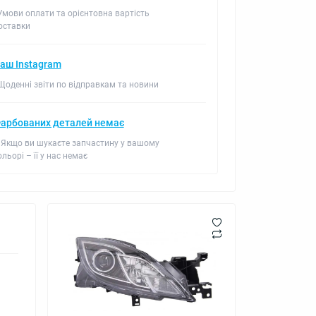
 Умови оплати та орієнтовна вартість
оставки
аш Instagram
 Щоденні звіти по відправкам та новини
арбованих деталей немає
 Якщо ви шукаєте запчастину у вашому
ольорі – її у нас немає