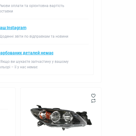
 Умови оплати та орієнтовна вартість
оставки
аш Instagram
 Щоденні звіти по відправкам та новини
арбованих деталей немає
 Якщо ви шукаєте запчастину у вашому
ольорі – її у нас немає