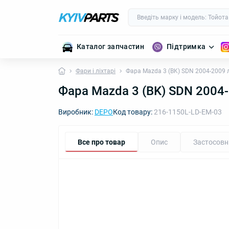
Каталог запчастин
Підтримка
Фари і ліхтарі
Фара Mazda 3 (BK) SDN 2004-2009 л
Фара Mazda 3 (BK) SDN 2004-
Виробник:
DEPO
Код товару:
216-1150L-LD-EM-03
Все про товар
Опис
Застосовн