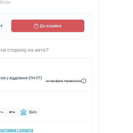
50 грн
До кошика
ти сторону на авто?
ю у відділення (ПН-ПТ)
за тарифами перевізника
IBAN
оставка і оплата