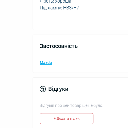
Якість: хороша
Під лампу: HB3/H7
Застосовність
Mazda
Відгуки
Відгуків про цей товар ще не було.
+ Додати відгук