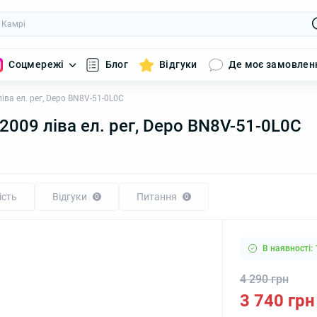
Соцмережі
Блог
Відгуки
Де моє замовлен
іва ел. рег, Depo BN8V-51-0L0C
2009 ліва ел. рег, Depo BN8V-51-0L0C
ість
Відгуки
Питання
0
0
В наявності: 
4 290 грн
3 740 грн