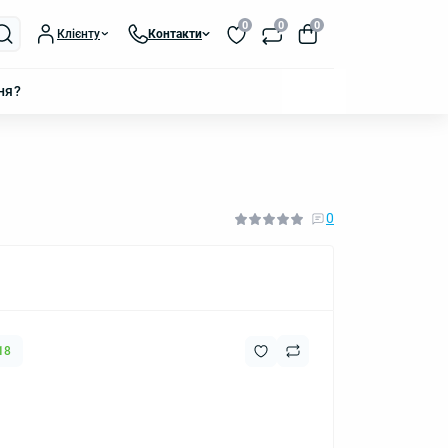
0
0
0
Клієнту
Контакти
ня?
0
18