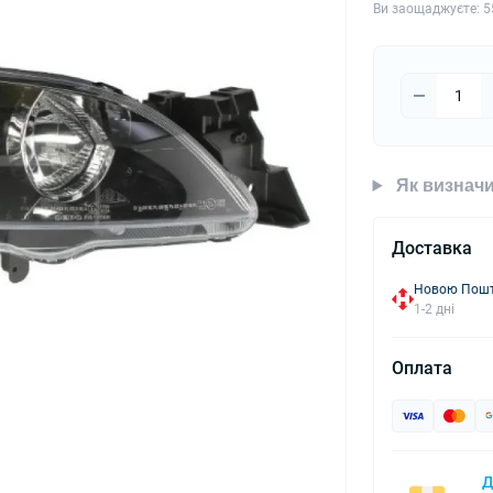
Ви заощаджуєте:
5
Як визначи
Доставка
Новою Пошто
1-2 дні
Оплата
Д