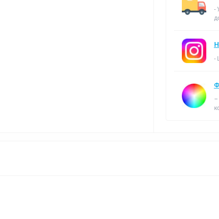
-
д
Н
-
Ф
–
к