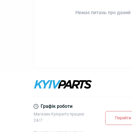
Немає питань про даний 
Графік роботи
Магазин Kyivparts працює
Перейти 
24/7