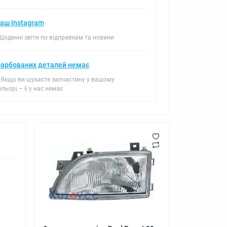
аш Instagram
 Щоденні звіти по відправкам та новини
арбованих деталей немає
 Якщо ви шукаєте запчастину у вашому
ольорі – її у нас немає