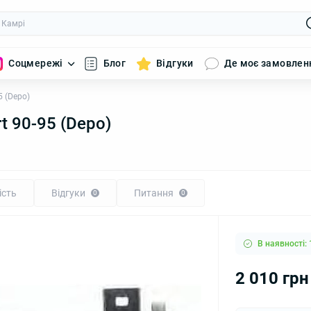
Соцмережі
Блог
Відгуки
Де моє замовлен
5 (Depo)
t 90-95 (Depo)
ість
Відгуки
Питання
0
0
В наявності: 
2 010 грн