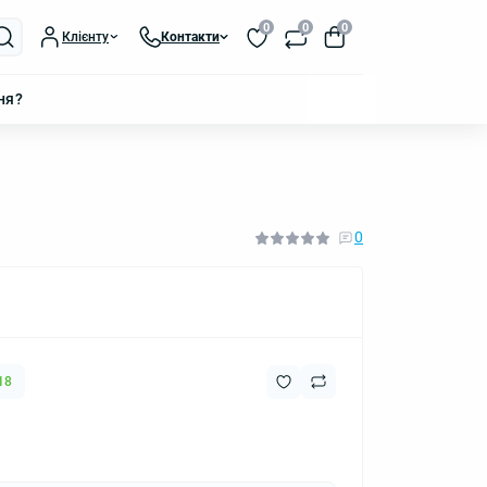
0
0
0
Клієнту
Контакти
ня?
0
18