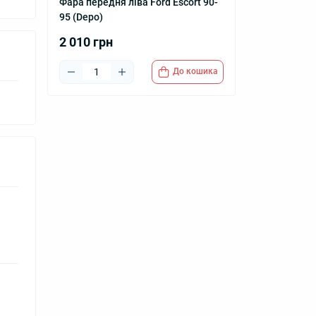
Фара передня ліва Ford Escort 90-
95 (Depo)
2 010 грн
До кошика