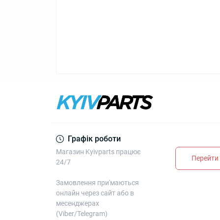
Графік роботи
Магазин Kyivparts працює
Перейти 
24/7
Замовлення при'маються
онлайн через сайт або в
месенджерах
(Viber/Telegram)