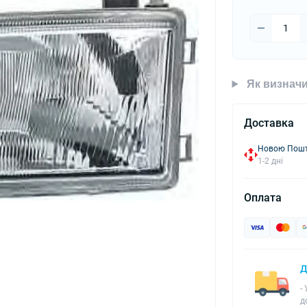
Як визначи
Доставка
Новою Пошто
1-2 дні
Оплата
Д
-
д