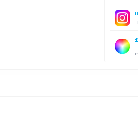
Н
-
Ф
–
к