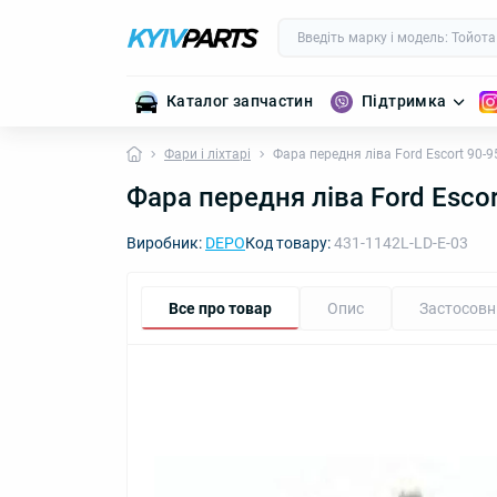
Каталог запчастин
Підтримка
Фари і ліхтарі
Фара передня ліва Ford Escort 90-9
Фара передня ліва Ford Escor
Виробник:
DEPO
Код товару:
431-1142L-LD-E-03
Все про товар
Опис
Застосовн