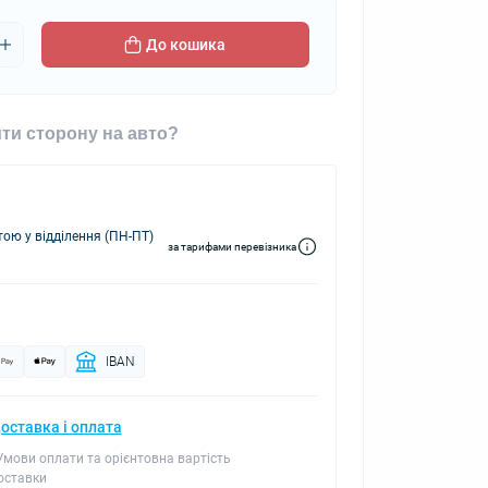
До кошика
ти сторону на авто?
ю у відділення (ПН-ПТ)
за тарифами перевізника
IBAN
оставка і оплата
 Умови оплати та орієнтовна вартість
оставки