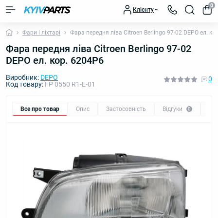
0
Клієнту
Фари і ліхтарі
Фара передня ліва Citroen Berlingo 97-02 DEPO ел. ко
Фара передня ліва Citroen Berlingo 97-02
DEPO ел. кор. 6204P6
Виробник:
DEPO
0
Код товару:
FP 0550 R1-E-01
Все про товар
Опис
Застосовність
Відгуки
Пи
0