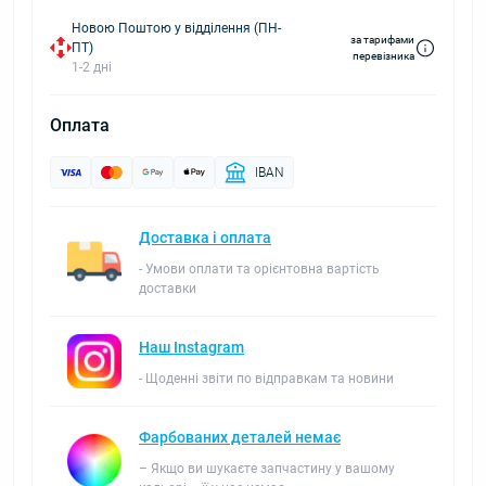
Новою Поштою у відділення (ПН-
за тарифами
ПТ)
перевізника
1-2 дні
Оплата
IBAN
Доставка і оплата
- Умови оплати та орієнтовна вартість
доставки
Наш Instagram
- Щоденні звіти по відправкам та новини
Фарбованих деталей немає
– Якщо ви шукаєте запчастину у вашому