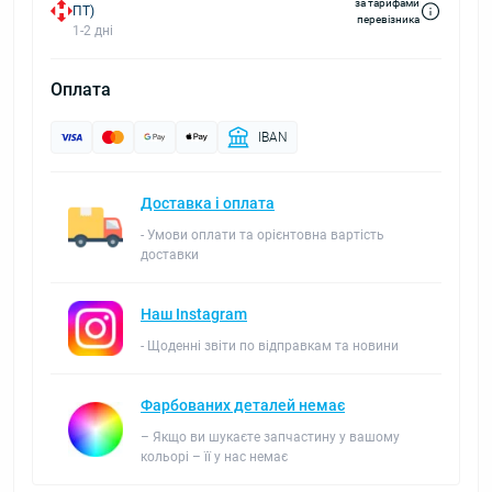
за тарифами
ПТ)
перевізника
1-2 дні
Оплата
IBAN
Доставка і оплата
- Умови оплати та орієнтовна вартість
доставки
Наш Instagram
- Щоденні звіти по відправкам та новини
Фарбованих деталей немає
– Якщо ви шукаєте запчастину у вашому
кольорі – її у нас немає