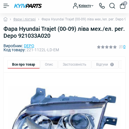
0
Клієнту
Фари і ліхтарі
Фара Hyundai Trajet (00-09) ліва мех./ел. рег. Depo 
Фара Hyundai Trajet (00-09) ліва мех./ел. рег.
Depo 921033A020
Виробник:
DEPO
0
Код товару:
221-1122L-LD-EM
Все про товар
Опис
Застосовність
Відгуки
Пи
0