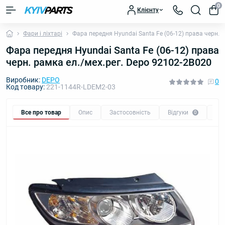
0
Клієнту
Фари і ліхтарі
Фара передня Hyundai Santa Fe (06-12) права черн. 
Фара передня Hyundai Santa Fe (06-12) права
черн. рамка ел./мех.рег. Depo 92102-2B020
Виробник:
DEPO
0
Код товару:
221-1144R-LDEM2-03
Все про товар
Опис
Застосовність
Відгуки
Пи
0