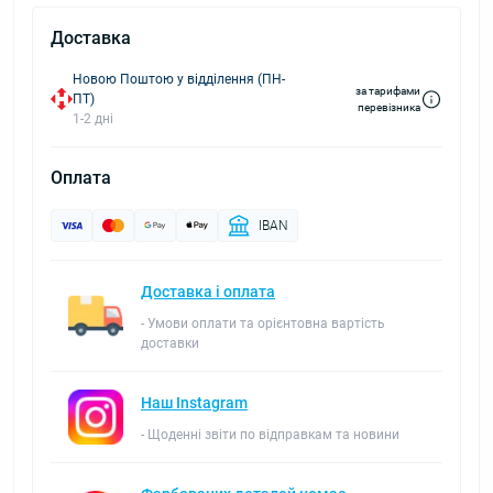
Доставка
Новою Поштою у відділення (ПН-
за тарифами
ПТ)
перевізника
1-2 дні
Оплата
IBAN
Доставка і оплата
- Умови оплати та орієнтовна вартість
доставки
Наш Instagram
- Щоденні звіти по відправкам та новини