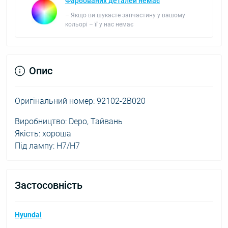
Фарбованих деталей немає
– Якщо ви шукаєте запчастину у вашому
кольорі – її у нас немає
Опис
Оригінальний номер: 92102-2B020
Виробництво: Depo, Тайвань
Якість: хороша
Під лампу: H7/H7
Застосовність
Hyundai