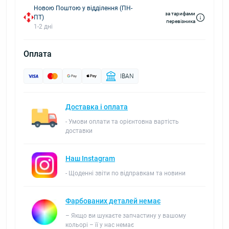
Новою Поштою у відділення (ПН-
за тарифами
ПТ)
перевізника
1-2 дні
Оплата
IBAN
Доставка і оплата
- Умови оплати та орієнтовна вартість
доставки
Наш Instagram
- Щоденні звіти по відправкам та новини
Фарбованих деталей немає
– Якщо ви шукаєте запчастину у вашому
кольорі – її у нас немає