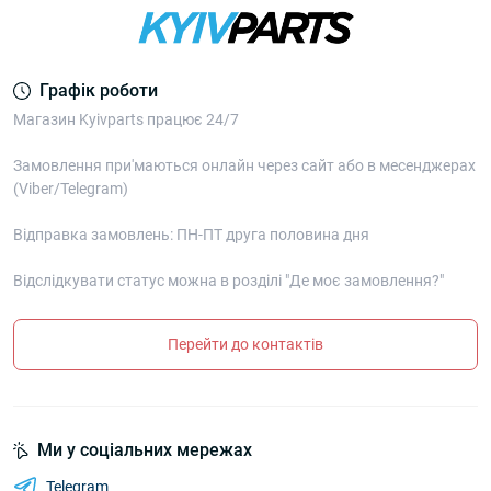
Графік роботи
Магазин Kyivparts працює 24/7
Замовлення при'маються онлайн через сайт або в месенджерах
(Viber/Telegram)
Відправка замовлень: ПН-ПТ друга половина дня
Відслідкувати статус можна в розділі "Де моє замовлення?"
Перейти до контактів
Ми у соціальних мережах
Telegram