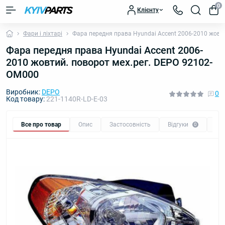
0
Клієнту
Фари і ліхтарі
Фара передня права Hyundai Accent 2006-2010 жовт
Фара передня права Hyundai Accent 2006-
2010 жовтий. поворот мех.рег. DEPO 92102-
OM000
Виробник:
DEPO
0
Код товару:
221-1140R-LD-E-03
Все про товар
Опис
Застосовність
Відгуки
Пи
0