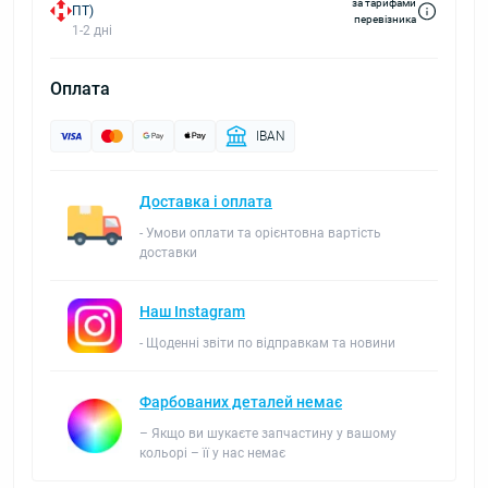
за тарифами
ПТ)
перевізника
1-2 дні
Оплата
IBAN
Доставка і оплата
- Умови оплати та орієнтовна вартість
доставки
Наш Instagram
- Щоденні звіти по відправкам та новини
Фарбованих деталей немає
– Якщо ви шукаєте запчастину у вашому
кольорі – її у нас немає