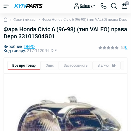
0
Клієнту
Фари і ліхтарі
Фара Honda Civic 6 (96-98) (тип VALEO) права Depo
Фара Honda Civic 6 (96-98) (тип VALEO) права
Depo 33101S04G01
Виробник:
DEPO
0
Код товару:
217-1120R-LD-E
Все про товар
Опис
Застосовність
Відгуки
Пи
0