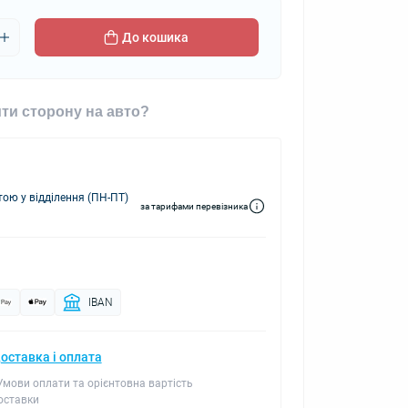
До кошика
ти сторону на авто?
ю у відділення (ПН-ПТ)
за тарифами перевізника
IBAN
оставка і оплата
 Умови оплати та орієнтовна вартість
оставки