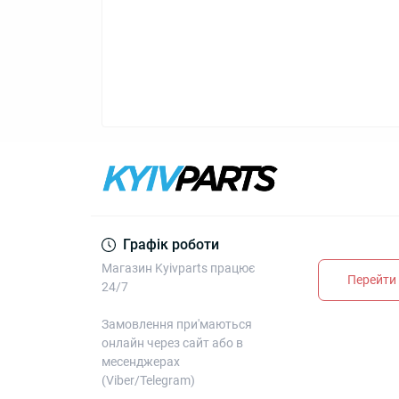
Графік роботи
Магазин Kyivparts працює
Перейти 
24/7
Замовлення при'маються
онлайн через сайт або в
месенджерах
(Viber/Telegram)