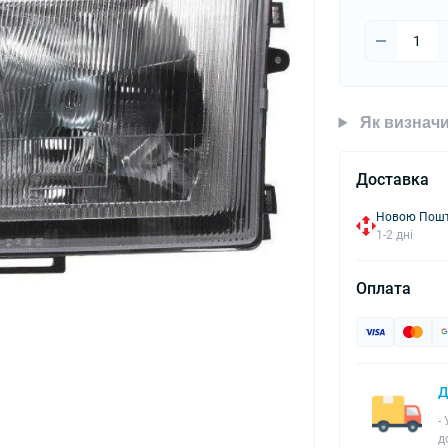
Як визначи
Доставка
Новою Пошто
1-2 дні
Оплата
Д
-
д