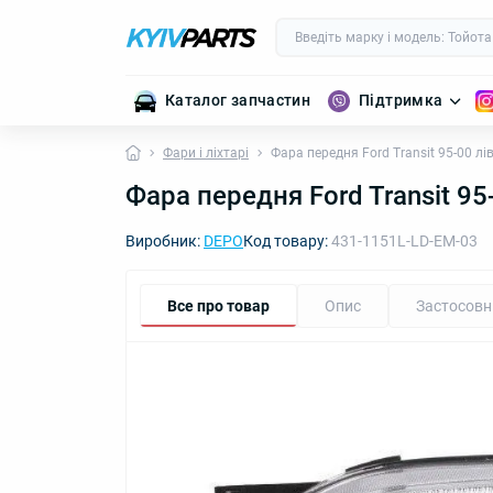
Каталог запчастин
Підтримка
Фари і ліхтарі
Фара передня Ford Transit 95-00 л
Фара передня Ford Transit 9
Виробник:
DEPO
Код товару:
431-1151L-LD-EM-03
Все про товар
Опис
Застосовн