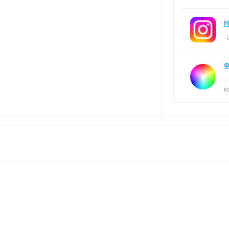
Н
-
Ф
–
к