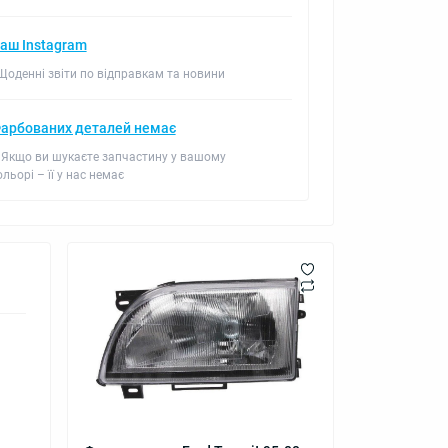
аш Instagram
 Щоденні звіти по відправкам та новини
арбованих деталей немає
 Якщо ви шукаєте запчастину у вашому
ольорі – її у нас немає