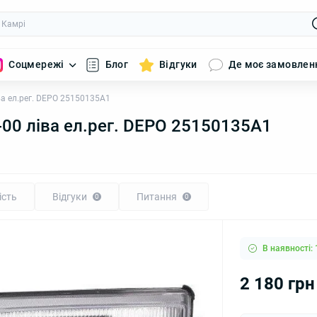
Соцмережі
Блог
Відгуки
Де моє замовлен
іва ел.рег. DEPO 25150135A1
5-00 ліва ел.рег. DEPO 25150135A1
ість
Відгуки
Питання
0
0
В наявності: 
2 180 грн