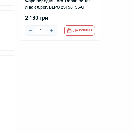
Фара передня Ford Transit 95-00
ліва ел.рег. DEPO 25150135A1
2 180 грн
До кошика