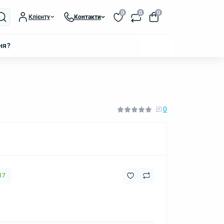
0
0
0
Клієнту
Контакти
ня?
0
17