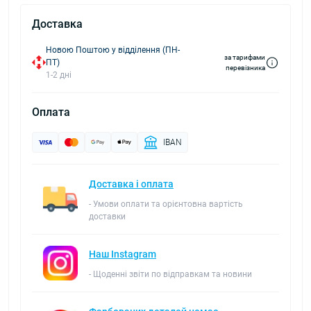
Доставка
Новою Поштою у відділення (ПН-
за тарифами
ПТ)
перевізника
1-2 дні
Оплата
IBAN
Доставка і оплата
- Умови оплати та орієнтовна вартість
доставки
Наш Instagram
- Щоденні звіти по відправкам та новини