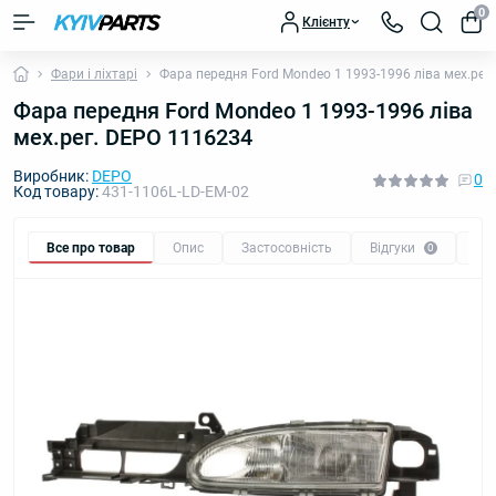
0
Клієнту
Фари і ліхтарі
Фара передня Ford Mondeo 1 1993-1996 ліва мех.рег
Фара передня Ford Mondeo 1 1993-1996 ліва
мех.рег. DEPO 1116234
Виробник:
DEPO
0
Код товару:
431-1106L-LD-EM-02
Все про товар
Опис
Застосовність
Відгуки
Пи
0