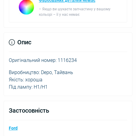
Фарбованих деталей немає
– Якщо ви шукаєте запчастину у вашому
кольорі – її у нас немає
Опис
Оригінальний номер: 1116234
Виробництво: Depo, Тайвань
Якість: хороша
Під лампу: H1/H1
Застосовність
Ford