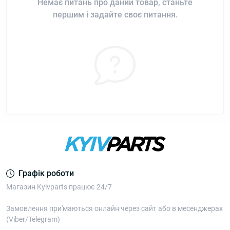
Немає питань про даний товар, станьте
першим і задайте своє питання.
Графік роботи
Магазин Kyivparts працює 24/7
Замовлення при'маються онлайн через сайт або в месенджерах
(Viber/Telegram)