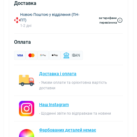
Доставка
Новою Поштою у відділення (ПН-
за тарифами
ПТ)
перевізника
1-2 дні
Оплата
IBAN
Доставка і оплата
- Умови оплати та орієнтовна вартість
доставки
Наш Instagram
- Щоденні звіти по відправкам та новини
Фарбованих деталей немає