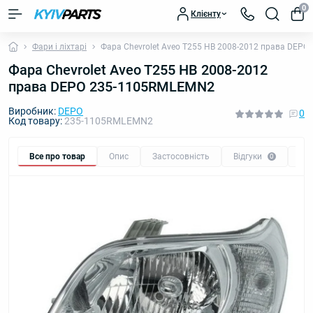
0
Клієнту
Фари і ліхтарі
Фара Chevrolet Aveo T255 HB 2008-2012 права DEP
Фара Chevrolet Aveo T255 HB 2008-2012
права DEPO 235-1105RMLEMN2
Виробник:
DEPO
0
Код товару:
235-1105RMLEMN2
Все про товар
Опис
Застосовність
Відгуки
Пи
0