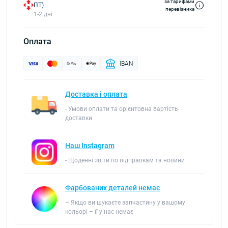
за тарифами
ПТ)
перевізника
1-2 дні
Оплата
IBAN
Доставка і оплата
- Умови оплати та орієнтовна вартість
доставки
Наш Instagram
- Щоденні звіти по відправкам та новини
Фарбованих деталей немає
– Якщо ви шукаєте запчастину у вашому
кольорі – її у нас немає