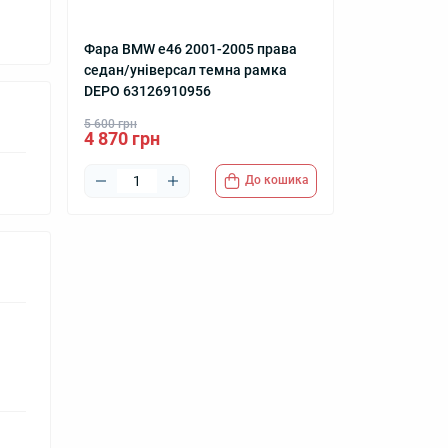
Фара BMW e46 2001-2005 права
седан/універсал темна рамка
DEPO 63126910956
5 600 грн
4 870 грн
До кошика