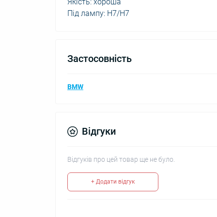
Якість: хороша
Під лампу: H7/H7
Застосовність
BMW
Відгуки
Відгуків про цей товар ще не було.
+ Додати відгук