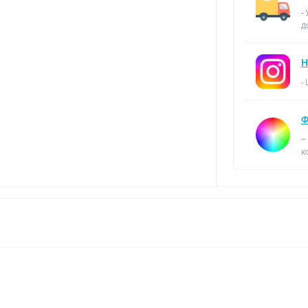
-
д
Н
-
Ф
–
к