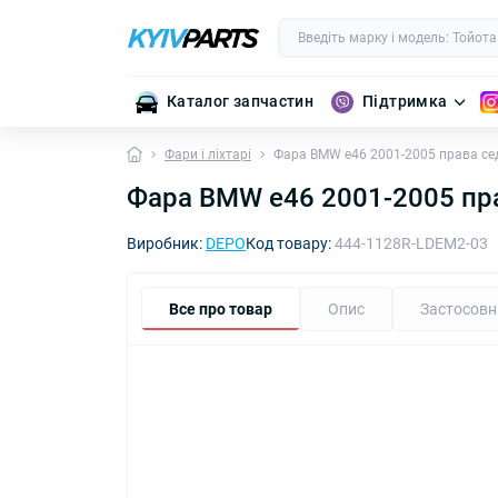
Каталог запчастин
Підтримка
Фари і ліхтарі
Фара BMW e46 2001-2005 права се
Фара BMW e46 2001-2005 пр
Виробник:
DEPO
Код товару:
444-1128R-LDEM2-03
Все про товар
Опис
Застосовн