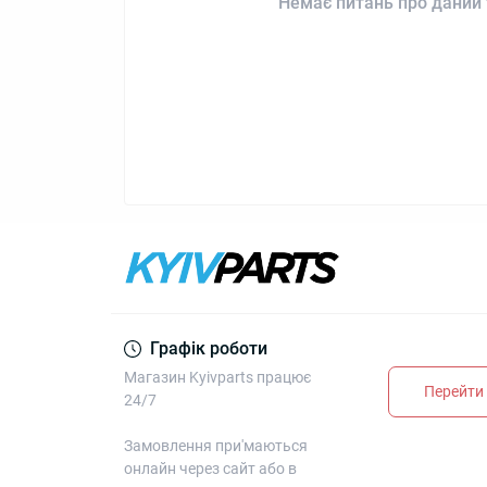
Немає питань про даний 
Графік роботи
Магазин Kyivparts працює
Перейти 
24/7
Замовлення при'маються
онлайн через сайт або в