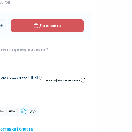
30 грн
До кошика
ти сторону на авто?
ю у відділення (ПН-ПТ)
за тарифами перевізника
IBAN
оставка і оплата