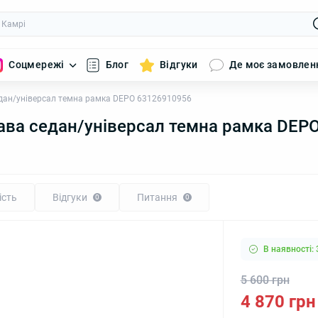
Соцмережі
Блог
Відгуки
Де моє замовлен
дан/універсал темна рамка DEPO 63126910956
ава седан/універсал темна рамка DEP
ість
Відгуки
Питання
0
0
В наявності: 
5 600 грн
4 870 грн