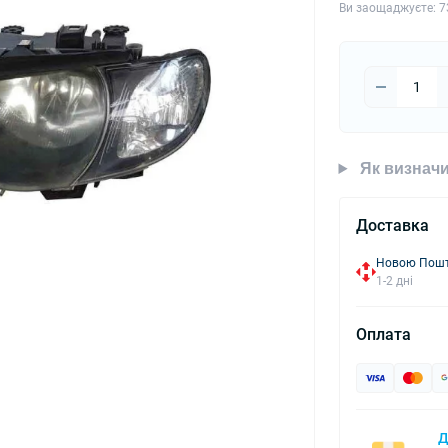
Ви заощаджуєте:
7
Як визначи
Доставка
Новою Пошто
1-2 дні
Оплата
Д