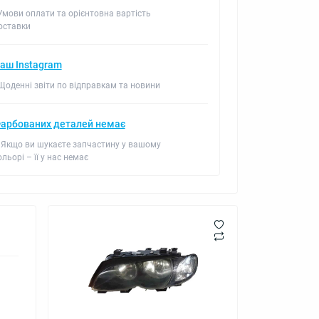
 Умови оплати та орієнтовна вартість
оставки
аш Instagram
 Щоденні звіти по відправкам та новини
арбованих деталей немає
 Якщо ви шукаєте запчастину у вашому
ольорі – її у нас немає