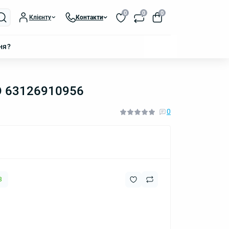
0
0
0
Клієнту
Контакти
ня?
O 63126910956
0
3