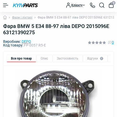
0
Клієнту
Фари і ліхтарі
Фара BMW 5 E34 88-97 ліва DEPO 2015096E 6312139
Фара BMW 5 E34 88-97 ліва DEPO 2015096E
63121390275
Виробник:
DEPO
0
Код товару:
FP 0057 R5-E
Все про товар
Опис
Застосовність
Відгуки
Пи
0