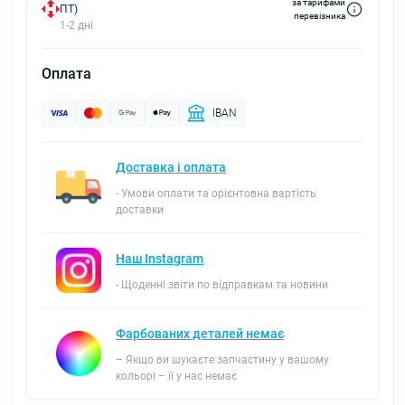
за тарифами
ПТ)
перевізника
1-2 дні
Оплата
IBAN
Доставка і оплата
- Умови оплати та орієнтовна вартість
доставки
Наш Instagram
- Щоденні звіти по відправкам та новини
Фарбованих деталей немає
– Якщо ви шукаєте запчастину у вашому
кольорі – її у нас немає