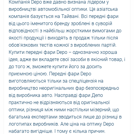
Компанія Depo вже давно визнана лідером у
виробництві автомобільної оптики. Ця азіатська
компанія базується на Тайвані. Всі передні фари
від цього іменитого бренду зроблені в суворій
відповідності з найбільш жорсткими вимогами до
якості продукції і виходять в продаж тільки після
обов'язкових тестів кожної з вироблених партій.
Купити передні фари Depo – однозначно хороша
ідея, адже ви вкладете свої засоби в якісний товар, і
до того ж, зможете купити його за досить
приємною ціною. Передні фари Depo
виготовляються тільки за спецліцензія на
виробництво неоригінальних фар безпосередньо
від виробника авто. Насправді фари Депо
практично не відрізняються від оригінальної
оптики, різниця між ними настільки мізерний, що
багатьма експертами зводиться лише до різниці в
логотипах виробників. Але ціна на оптику Depo
набагато вигідніше. І тому є кілька причин.