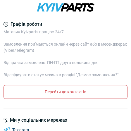
Графік роботи
Магазин Kyivparts працює 24/7
Замовлення при'маються онлайн через сайт або в месенджерах
(Viber/Telegram)
Відправка замовлень: ПН-ПТ друга половина дня
Відслідкувати статус можна в розділі "Де моє замовлення?"
Перейти до контактів
Ми у соціальних мережах
Telegram