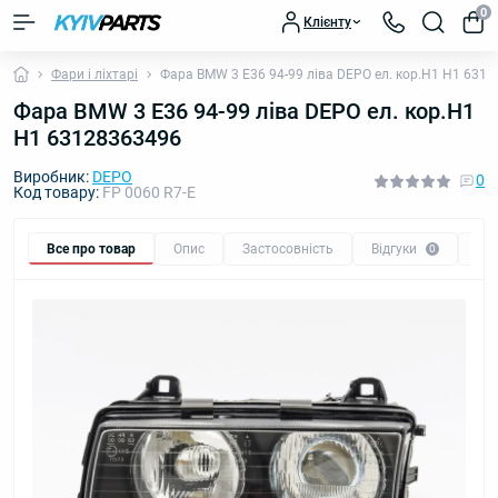
0
Клієнту
Фари і ліхтарі
Фара BMW 3 E36 94-99 ліва DEPO ел. кор.H1 H1 631
Фара BMW 3 E36 94-99 ліва DEPO ел. кор.H1
H1 63128363496
Виробник:
DEPO
0
Код товару:
FP 0060 R7-E
Все про товар
Опис
Застосовність
Відгуки
Пи
0