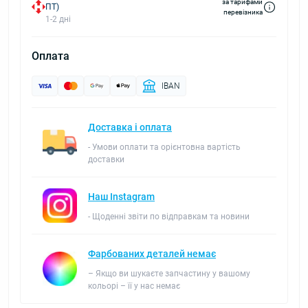
за тарифами
ПТ)
перевізника
1-2 дні
Оплата
IBAN
Доставка і оплата
- Умови оплати та орієнтовна вартість
доставки
Наш Instagram
- Щоденні звіти по відправкам та новини
Фарбованих деталей немає
– Якщо ви шукаєте запчастину у вашому
кольорі – її у нас немає