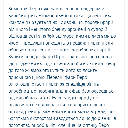
Компанія Depo вже давно визнана лідером у
виробництві автомобільної оптики. Ця азіатська
компанія базується на Тайвані. Всі передні фари
від цього іменитого бренду зроблені в суворій
відповідності з найбільш жорсткими вимогами до
якості продукції і виходять в продаж тільки після
обов'язкових тестів кожної з вироблених партій.
Купити передні фари Depo – однозначно хороша
ідея, адже ви вкладете свої засоби в якісний товар, і
до того ж, зможете купити його за досить
приємною ціною. Передні фари Depo
виготовляються тільки за спецліцензія на
виробництво неоригінальних фар безпосередньо
від виробника авто. Насправді фари Депо
практично не відрізняються від оригінальної
оптики, різниця між ними настільки мізерний, що
багатьма експертами зводиться лише до різниці в
логотипах виробників. Але ціна на оптику Depo