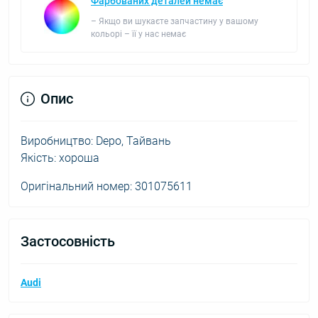
Фарбованих деталей немає
– Якщо ви шукаєте запчастину у вашому
кольорі – її у нас немає
Опис
Виробництво: Depo, Тайвань
Якість: хороша
Оригінальний номер: 301075611
Застосовність
Audi