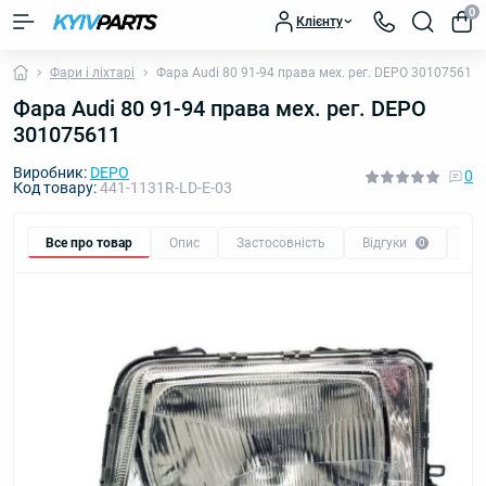
0
Клієнту
Фари і ліхтарі
Фара Audi 80 91-94 права мех. рег. DEPO 301075611
Фара Audi 80 91-94 права мех. рег. DEPO
301075611
Виробник:
DEPO
0
Код товару:
441-1131R-LD-E-03
Все про товар
Опис
Застосовність
Відгуки
Пи
0