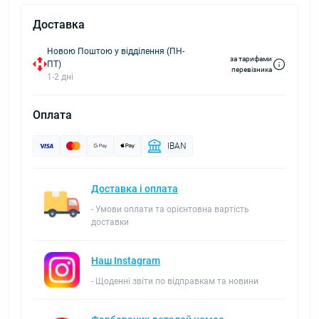
Доставка
Новою Поштою у відділення (ПН-
за тарифами
ПТ)
перевізника
1-2 дні
Оплата
IBAN
Доставка і оплата
- Умови оплати та орієнтовна вартість
доставки
Наш Instagram
- Щоденні звіти по відправкам та новини