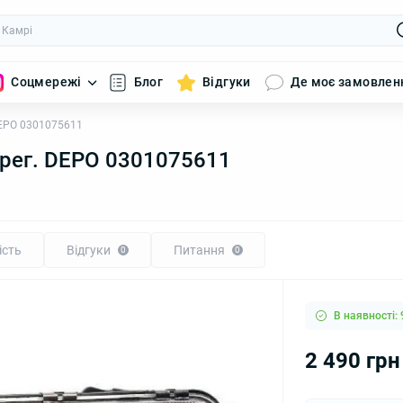
Соцмережі
Блог
Відгуки
Де моє замовлен
 DEPO 0301075611
. рег. DEPO 0301075611
ість
Відгуки
Питання
0
0
В наявності: 
2 490 грн