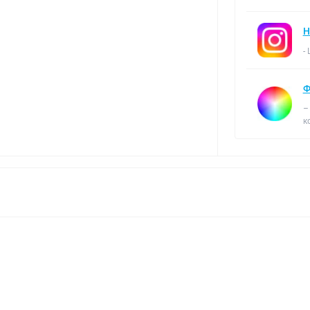
Н
-
Ф
–
к