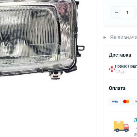
Як визначи
Доставка
Новою Пошто
1-2 дні
Оплата
Д
-
д