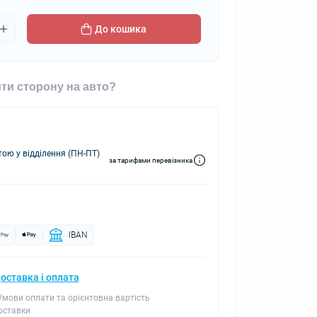
До кошика
ти сторону на авто?
ю у відділення (ПН-ПТ)
за тарифами перевізника
IBAN
оставка і оплата
 Умови оплати та орієнтовна вартість
оставки