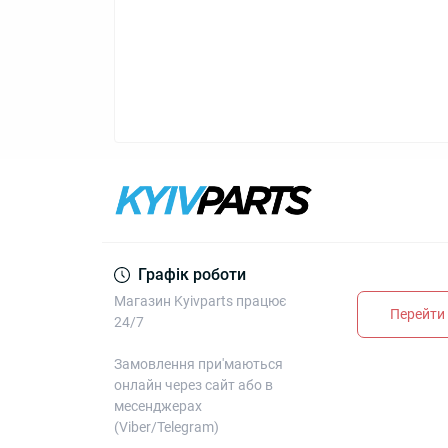
Графік роботи
Магазин Kyivparts працює
Перейти 
24/7
Замовлення при'маються
онлайн через сайт або в
месенджерах
(Viber/Telegram)