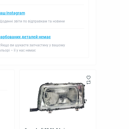
аш Instagram
 Щоденні звіти по відправкам та новини
арбованих деталей немає
 Якщо ви шукаєте запчастину у вашому
ольорі – її у нас немає