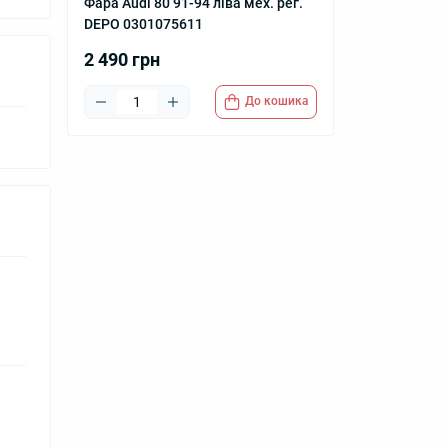
Фара Audi 80 91-94 ліва мех. рег.
DEPO 0301075611
2 490 грн
До кошика