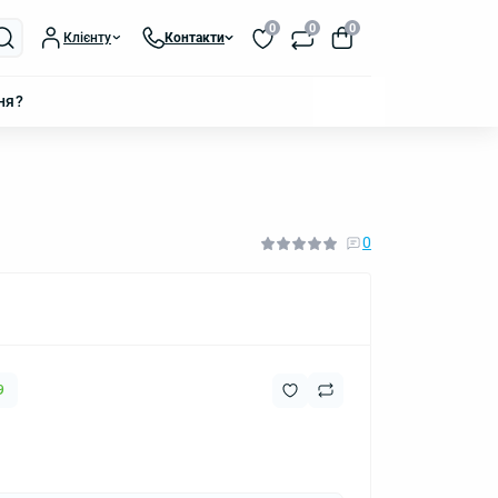
0
0
0
Клієнту
Контакти
ня?
0
9