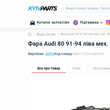
Каталог запчастин
Підтримка
Фари і ліхтарі
Фара Audi 80 91-94 ліва мех. рег.
Фара Audi 80 91-94 ліва мех
Виробник:
DEPO
Код товару:
441-1131L-LD-E-03
Все про товар
Опис
Застосовн