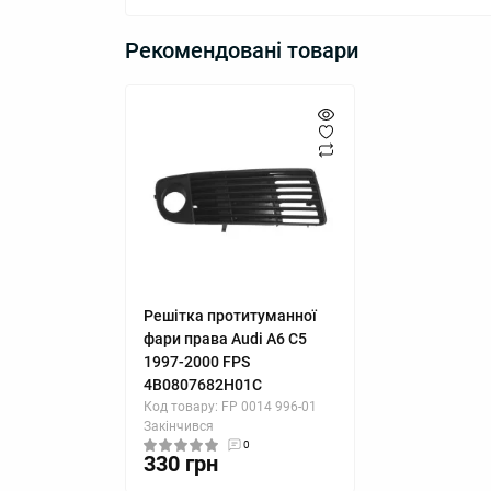
Рекомендовані товари
Решітка протитуманної
фари права Audi A6 C5
1997-2000 FPS
4B0807682H01C
Код товару: FP 0014 996-01
Закінчився
0
330 грн