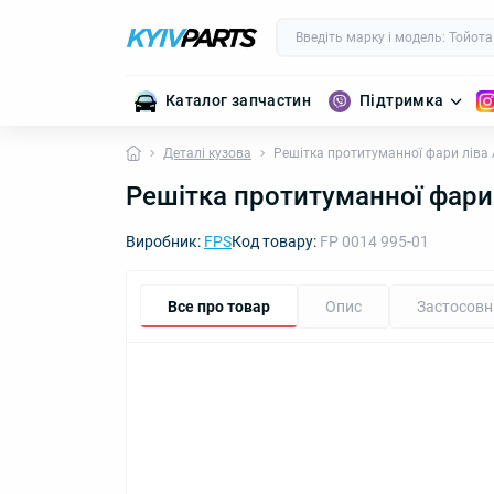
Каталог запчастин
Підтримка
Деталі кузова
Решітка протитуманної фари ліва
Решітка протитуманної фари
Виробник:
FPS
Код товару:
FP 0014 995-01
Все про товар
Опис
Застосовн