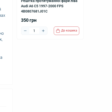
Решітка протитуманної фари ліва
Audi A6 C5 1997-2000 FPS
й
4B0807681J01C
вах
350 грн
До кошика
но
к,
та