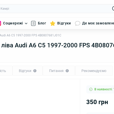
Соцмережі
Блог
Відгуки
Де моє замовлен
 Audi A6 C5 1997-2000 FPS 4B0807681J01C
 ліва Audi A6 C5 1997-2000 FPS 4B080
ість
Відгуки
Питання
Рекомендуємо
0
0
В наявності: 
350 грн