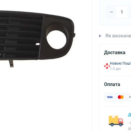
Як визначи
Доставка
Новою Пошто
1-2 дні
Оплата
Д
-
д