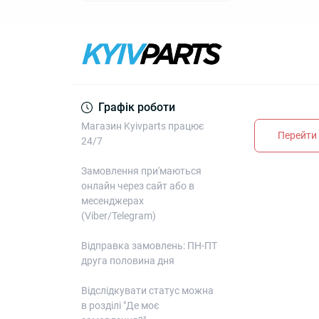
Графік роботи
Магазин Kyivparts працює
Перейти 
24/7
Замовлення при'маються
онлайн через сайт або в
месенджерах
(Viber/Telegram)
Відправка замовлень: ПН-ПТ
друга половина дня
Відслідкувати статус можна
в розділі "Де моє