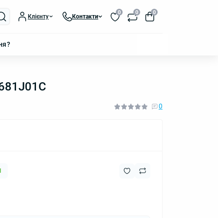
0
0
0
Клієнту
Контакти
ня?
7681J01C
0
1