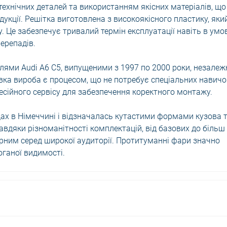
ехнічних деталей та використанням якісних матеріалів, що
дукції. Решітка виготовлена з високоякісного пластику, яки
у. Це забезпечує тривалий термін експлуатації навіть в умо
ерепадів.
лями Audi A6 C5, випущеними з 1997 по 2000 роки, незалеж
овка вироба є процесом, що не потребує спеціальних навичо
сійного сервісу для забезпечення коректного монтажу.
ах в Німеччині і відзначалась кутастими формами кузова 
авдяки різноманітності комплектацій, від базових до більш
рним серед широкої аудиторії. Протитуманні фари значно
оганої видимості.