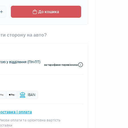
До кошика
ти сторону на авто?
ю у відділення (ПН-ПТ)
за тарифами перевізника
IBAN
оставка і оплата
 Умови оплати та орієнтовна вартість
оставки