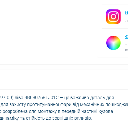
Н
-
Ф
–
к
(97-00) ліва 4B0807681J01C — це важлива деталь для
а для захисту протитуманної фари від механічних пошкодже
о розроблена для монтажу в передній частині кузова
наміку та стійкість до зовнішніх впливів.