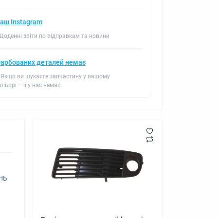
аш Instagram
 Щоденні звіти по відправкам та новини
арбованих деталей немає
 Якщо ви шукаєте запчастину у вашому
ольорі – її у нас немає
нь