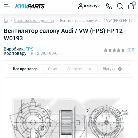
0
Клієнту
Система охолодження
Вентилятор салону Audi / VW (FPS) FP 12 
Вентилятор салону Audi / VW (FPS) FP 12
W0193
Виробник:
FPS
0
Код товару:
FP 12 W0193-01
Все про товар
Опис
Застосовність
Відгуки
Пи
0