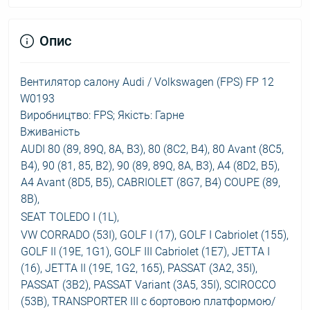
Опис
Вентилятор салону Audi / Volkswagen (FPS) FP 12
W0193
Виробництво: FPS; Якість: Гарне
Вживаність
AUDI 80 (89, 89Q, 8A, B3), 80 (8C2, B4), 80 Avant (8C5,
B4), 90 (81, 85, B2), 90 (89, 89Q, 8A, B3), A4 (8D2, B5),
A4 Avant (8D5, B5), CABRIOLET (8G7, B4) COUPE (89,
8B),
SEAT TOLEDO I (1L),
VW CORRADO (53I), GOLF I (17), GOLF I Cabriolet (155),
GOLF II (19E, 1G1), GOLF III Cabriolet (1E7), JETTA I
(16), JETTA II (19E, 1G2, 165), PASSAT (3A2, 35I),
PASSAT (3B2), PASSAT Variant (3A5, 35I), SCIROCCO
(53B), TRANSPORTER III c бортовою платформою/