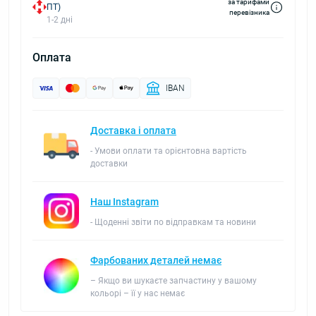
за тарифами
ПТ)
перевізника
1-2 дні
Оплата
IBAN
Доставка і оплата
- Умови оплати та орієнтовна вартість
доставки
Наш Instagram
- Щоденні звіти по відправкам та новини
Фарбованих деталей немає
– Якщо ви шукаєте запчастину у вашому
кольорі – її у нас немає