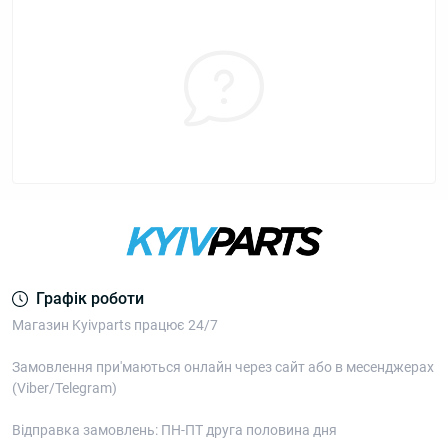
Графік роботи
Магазин Kyivparts працює 24/7
Замовлення при'маються онлайн через сайт або в месенджерах
(Viber/Telegram)
Відправка замовлень: ПН-ПТ друга половина дня