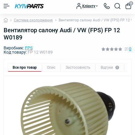
0
Клієнту
Система охолодження
Вентилятор салону Audi / VW (FPS) FP 12 
Вентилятор салону Audi / VW (FPS) FP 12
W0189
Виробник:
FPS
0
Код товару:
FP 12 W0189
Все про товар
Опис
Застосовність
Відгуки
Пи
0