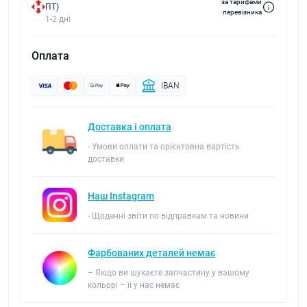
за тарифами
ПТ)
перевізника
1-2 дні
Оплата
IBAN
Доставка і оплата
- Умови оплати та орієнтовна вартість
доставки
Наш Instagram
- Щоденні звіти по відправкам та новини
Фарбованих деталей немає
– Якщо ви шукаєте запчастину у вашому
кольорі – її у нас немає