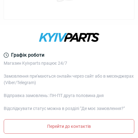
Графік роботи
Магазин Kyivparts працює 24/7
Замовлення при'маються онлайн через сайт або в месенджерах
(Viber/Telegram)
Відправка замовлень: ПН-ПТ друга половина дня
Відслідкувати статус можна в розділі "Де моє замовлення?"
Перейти до контактів