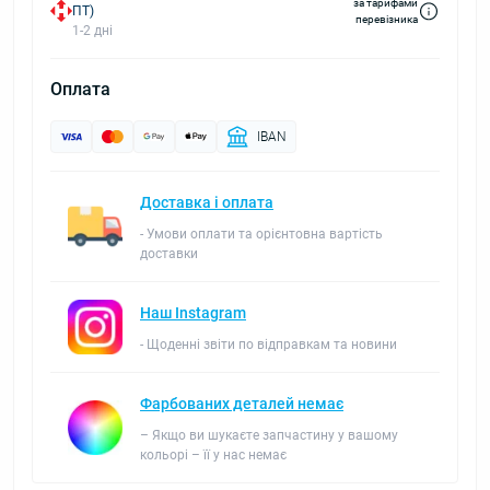
за тарифами
ПТ)
перевізника
1-2 дні
Оплата
IBAN
Доставка і оплата
- Умови оплати та орієнтовна вартість
доставки
Наш Instagram
- Щоденні звіти по відправкам та новини
Фарбованих деталей немає
– Якщо ви шукаєте запчастину у вашому
кольорі – її у нас немає