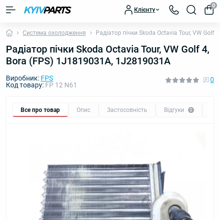
0
Клієнту
Система охолодження
Радіатор пічки Skoda Octavia Tour, VW Golf 
Радіатор пічки Skoda Octavia Tour, VW Golf 4,
Bora (FPS) 1J1819031A, 1J2819031A
Виробник:
FPS
0
Код товару:
FP 12 N61
Все про товар
Опис
Застосовність
Відгуки
Пи
0