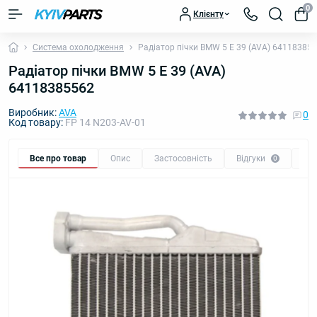
0
Клієнту
Система охолодження
Радіатор пічки BMW 5 E 39 (AVA) 64118385
Радіатор пічки BMW 5 E 39 (AVA)
64118385562
Виробник:
AVA
0
Код товару:
FP 14 N203-AV-01
Все про товар
Опис
Застосовність
Відгуки
Пи
0