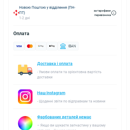
Новою Поштою у відділення (ПН-
за тарифами
ПТ)
перевізника
1-2 дні
Оплата
IBAN
Доставка і оплата
- Умови оплати та орієнтовна вартість
доставки
Наш Instagram
- Щоденні звіти по відправкам та новини
Фарбованих деталей немає
– Якщо ви шукаєте запчастину у вашому