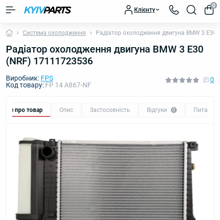
0
Клієнту
Система охолодження
Радіатор охолодження двигуна BMW 3 E30 
Радіатор охолодження двигуна BMW 3 E30
(NRF) 17111723536
Виробник:
FPS
0
Код товару:
FP 14 A867-NF
Все про товар
Опис
Застосовність
Відгуки
Питання
0