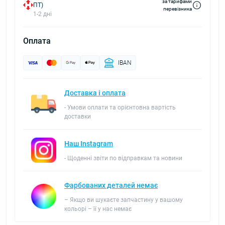
за тарифами
ПТ)
перевізника
1-2 дні
Оплата
IBAN
Доставка і оплата
- Умови оплати та орієнтовна вартість
доставки
Наш Instagram
- Щоденні звіти по відправкам та новини
Фарбованих деталей немає
– Якщо ви шукаєте запчастину у вашому
кольорі – її у нас немає