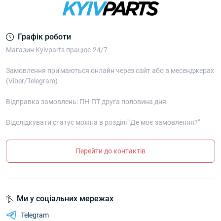
Графік роботи
Магазин Kyivparts працює 24/7
Замовлення при'маються онлайн через сайт або в месенджерах
(Viber/Telegram)
Відправка замовлень: ПН-ПТ друга половина дня
Відслідкувати статус можна в розділі "Де моє замовлення?"
Перейти до контактів
Ми у соціальних мережах
Telegram