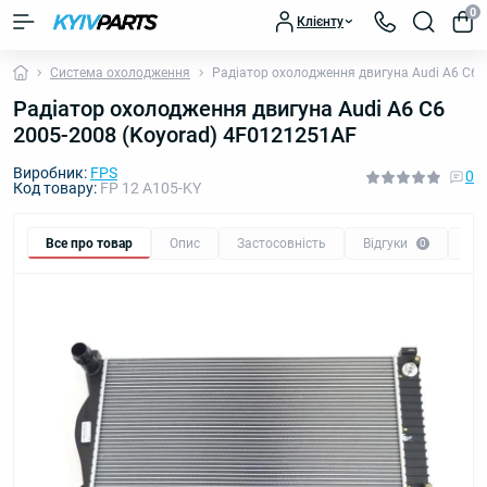
0
Клієнту
Система охолодження
Радіатор охолодження двигуна Audi A6 C6 
Радіатор охолодження двигуна Audi A6 C6
2005-2008 (Koyorad) 4F0121251AF
Виробник:
FPS
0
Код товару:
FP 12 A105-KY
Все про товар
Опис
Застосовність
Відгуки
Пи
0