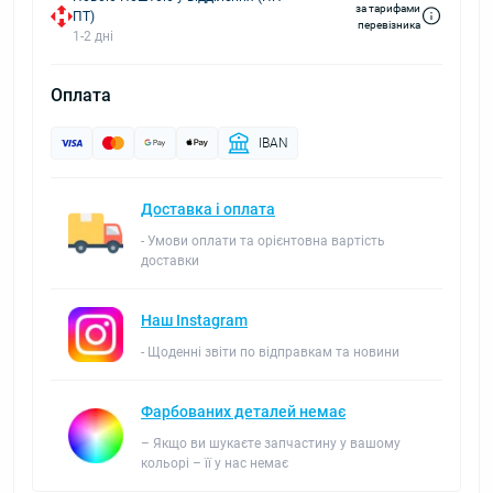
за тарифами
ПТ)
перевізника
1-2 дні
Оплата
IBAN
Доставка і оплата
- Умови оплати та орієнтовна вартість
доставки
Наш Instagram
- Щоденні звіти по відправкам та новини
Фарбованих деталей немає
– Якщо ви шукаєте запчастину у вашому
кольорі – її у нас немає