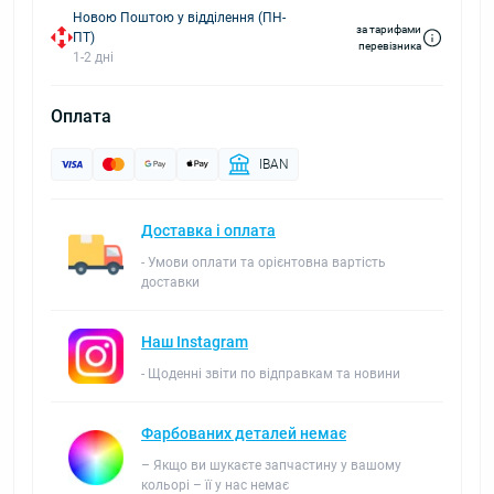
Новою Поштою у відділення (ПН-
за тарифами
ПТ)
перевізника
1-2 дні
Оплата
IBAN
Доставка і оплата
- Умови оплати та орієнтовна вартість
доставки
Наш Instagram
- Щоденні звіти по відправкам та новини
Фарбованих деталей немає
– Якщо ви шукаєте запчастину у вашому
кольорі – її у нас немає