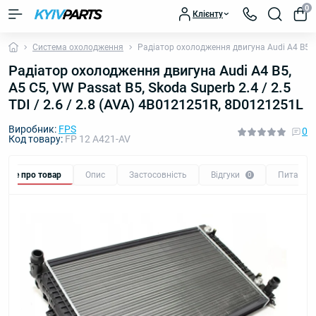
0
Клієнту
Система охолодження
Радіатор охолодження двигуна Audi A4 B5, A5
Радіатор охолодження двигуна Audi A4 B5,
A5 C5, VW Passat B5, Skoda Superb 2.4 / 2.5
TDI / 2.6 / 2.8 (AVA) 4B0121251R, 8D0121251L
Виробник:
FPS
0
Код товару:
FP 12 A421-AV
Все про товар
Опис
Застосовність
Відгуки
Питання
0