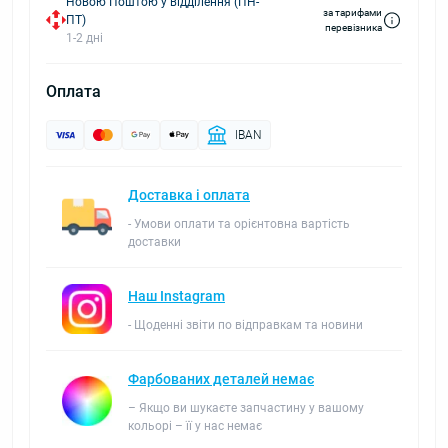
Новою Поштою у відділення (ПН-
за тарифами
ПТ)
перевізника
1-2 дні
Оплата
IBAN
Доставка і оплата
- Умови оплати та орієнтовна вартість
доставки
Наш Instagram
- Щоденні звіти по відправкам та новини
Фарбованих деталей немає
– Якщо ви шукаєте запчастину у вашому
кольорі – її у нас немає