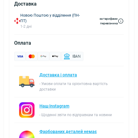
Доставка
Новою Поштою у відділення (ПН-
за тарифами
ПТ)
перевізника
1-2 дні
Оплата
IBAN
Доставка і оплата
- Умови оплати та орієнтовна вартість
доставки
Наш Instagram
- Щоденні звіти по відправкам та новини
Фарбованих деталей немає