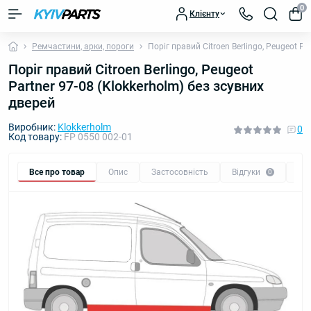
0
Клієнту
Ремчастини, арки, пороги
Поріг правий Citroen Berlingo, Peugeot Pa
Поріг правий Citroen Berlingo, Peugeot
Partner 97-08 (Klokkerholm) без зсувних
дверей
Виробник:
Klokkerholm
0
Код товару:
FP 0550 002-01
Все про товар
Опис
Застосовність
Відгуки
Пи
0