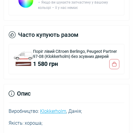
– Якщо ви шукаєте запчастину у вашому
кольорі – її у нас немає
Часто купують разом
Поріг лівий Citroen Berlingo, Peugeot Partner
97-08 (Klokkerholm) без зсувних дверей
1 580 грн
Опис
Виробництво:
Klokkerholm
, Данія;
Якість: хороша;