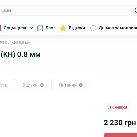
Соцмережі
Блог
Відгуки
Де моє замовлен
98-05 (KH) 0.8 мм
 (KH) 0.8 мм
1
ість
Відгуки
Питання
0
0
Закінчився
2 230 грн