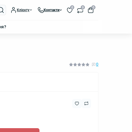
0
0
0
Клієнту
Контакти
ня?
0