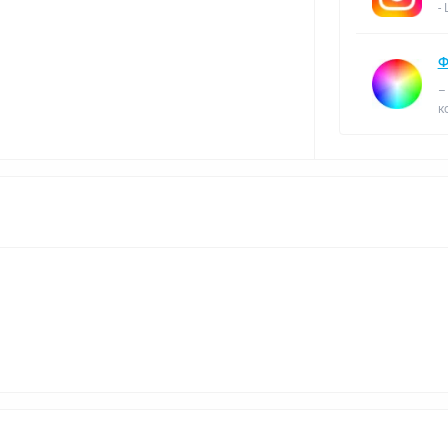
-
Ф
–
к