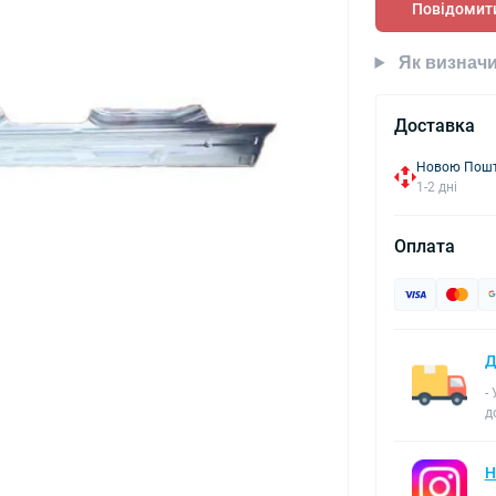
Повідомити
Як визначи
Доставка
Новою Пошто
1-2 дні
Оплата
Д
-
д
Н