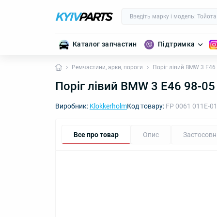
Каталог запчастин
Підтримка
Ремчастини, арки, пороги
Поріг лівий BMW 3 E46 
Поріг лівий BMW 3 E46 98-05
Виробник:
Klokkerholm
Код товару:
FP 0061 011E-0
Все про товар
Опис
Застосовн