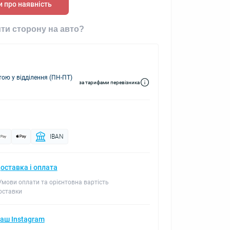
 про наявність
ти сторону на авто?
ю у відділення (ПН-ПТ)
за тарифами перевізника
IBAN
оставка і оплата
 Умови оплати та орієнтовна вартість
оставки
аш Instagram