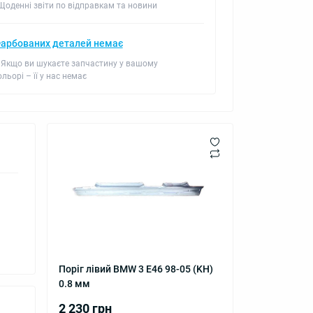
 Щоденні звіти по відправкам та новини
арбованих деталей немає
 Якщо ви шукаєте запчастину у вашому
ольорі – її у нас немає
Поріг лівий BMW 3 E46 98-05 (KH)
0.8 мм
2 230 грн