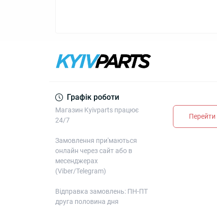
Графік роботи
Магазин Kyivparts працює
Перейти 
24/7
Замовлення при'маються
онлайн через сайт або в
месенджерах
(Viber/Telegram)
Відправка замовлень: ПН-ПТ
друга половина дня