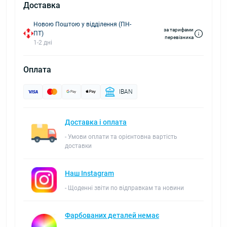
Доставка
Новою Поштою у відділення (ПН-
за тарифами
ПТ)
перевізника
1-2 дні
Оплата
IBAN
Доставка і оплата
- Умови оплати та орієнтовна вартість
доставки
Наш Instagram
- Щоденні звіти по відправкам та новини
Фарбованих деталей немає