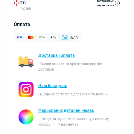
за тарифами
ПТ)
перевізника
1-2 дні
Оплата
IBAN
Доставка і оплата
- Умови оплати та орієнтовна вартість
доставки
Наш Instagram
- Щоденні звіти по відправкам та новини
Фарбованих деталей немає
– Якщо ви шукаєте запчастину у вашому
кольорі – її у нас немає