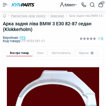
0
Клієнту
Ремчастини, арки, пороги
Арки крил
Арка задня ліва BMW 3 E30 
Арка задня ліва BMW 3 E30 82-87 седан
(Klokkerholm)
Виробник:
FPS
0
Код товару:
FP 0054 581-01
Все про товар
Опис
Застосовність
Відгуки
Пи
0