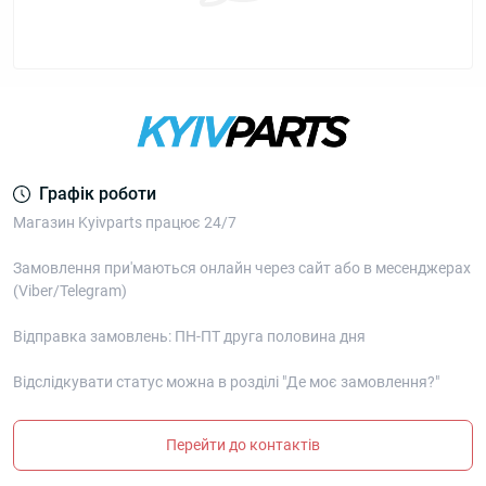
Графік роботи
Магазин Kyivparts працює 24/7
Замовлення при'маються онлайн через сайт або в месенджерах
(Viber/Telegram)
Відправка замовлень: ПН-ПТ друга половина дня
Відслідкувати статус можна в розділі "Де моє замовлення?"
Перейти до контактів