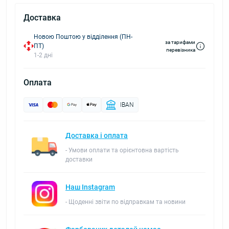
Доставка
Новою Поштою у відділення (ПН-
за тарифами
ПТ)
перевізника
1-2 дні
Оплата
IBAN
Доставка і оплата
- Умови оплати та орієнтовна вартість
доставки
Наш Instagram
- Щоденні звіти по відправкам та новини