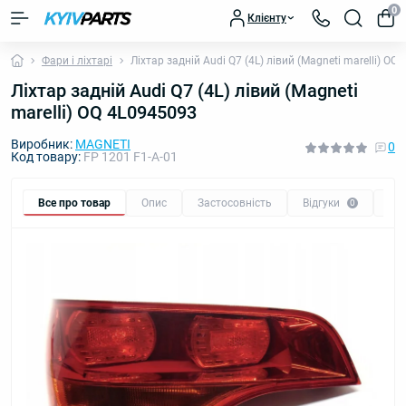
0
Клієнту
Фари і ліхтарі
Ліхтар задній Audi Q7 (4L) лівий (Magneti marelli) OQ
Ліхтар задній Audi Q7 (4L) лівий (Magneti
marelli) OQ 4L0945093
Виробник:
MAGNETI
0
Код товару:
FP 1201 F1-A-01
Все про товар
Опис
Застосовність
Відгуки
Пи
0