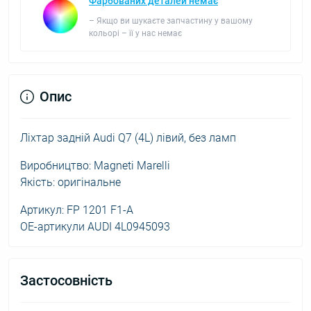
Фарбованих деталей немає
– Якщо ви шукаєте запчастину у вашому
кольорі – її у нас немає
Опис
Ліхтар задній Audi Q7 (4L) лівий, без ламп
Виробництво: Magneti Marelli
Якість: оригінальне
Артикул: FP 1201 F1-A
OE-артикули AUDI 4L0945093
Застосовність