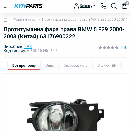
0
Клієнту
Фари і ліхтарі
Протитуманна фара права BMW 5 E39 2000-2003 (К
Протитуманна фара права BMW 5 E39 2000-
2003 (Китай) 63176900222
Виробник:
FPS
0
Код товару:
FP 0065 H6-P-01
Все про товар
Опис
Застосовність
Відгуки
Пи
0