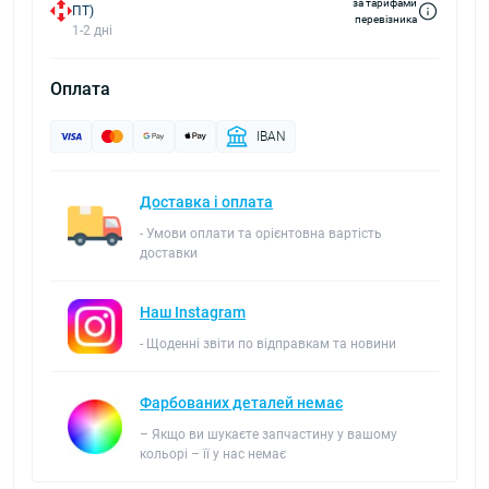
за тарифами
ПТ)
перевізника
1-2 дні
Оплата
IBAN
Доставка і оплата
- Умови оплати та орієнтовна вартість
доставки
Наш Instagram
- Щоденні звіти по відправкам та новини
Фарбованих деталей немає
– Якщо ви шукаєте запчастину у вашому
кольорі – її у нас немає