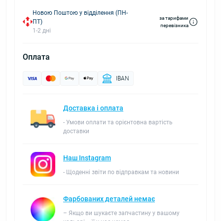
Новою Поштою у відділення (ПН-
за тарифами
ПТ)
перевізника
1-2 дні
Оплата
IBAN
Доставка і оплата
- Умови оплати та орієнтовна вартість
доставки
Наш Instagram
- Щоденні звіти по відправкам та новини
Фарбованих деталей немає
– Якщо ви шукаєте запчастину у вашому