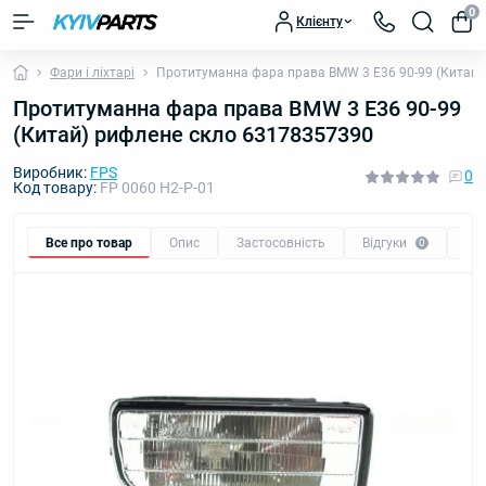
0
Клієнту
Фари і ліхтарі
Протитуманна фара права BMW 3 E36 90-99 (Китай)
Протитуманна фара права BMW 3 E36 90-99
(Китай) рифлене скло 63178357390
Виробник:
FPS
0
Код товару:
FP 0060 H2-P-01
Все про товар
Опис
Застосовність
Відгуки
Пи
0