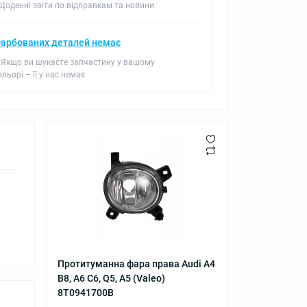
 Щоденні звіти по відправкам та новини
арбованих деталей немає
 Якщо ви шукаєте запчастину у вашому
ольорі – її у нас немає
Протитуманна фара права Audi A4
B8, A6 C6, Q5, A5 (Valeo)
8T0941700B