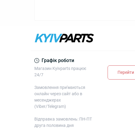
Графік роботи
Магазин Kyivparts працює
Перейти 
24/7
Замовлення при'маються
онлайн через сайт або в
месенджерах
(Viber/Telegram)
Відправка замовлень: ПН-ПТ
друга половина дня