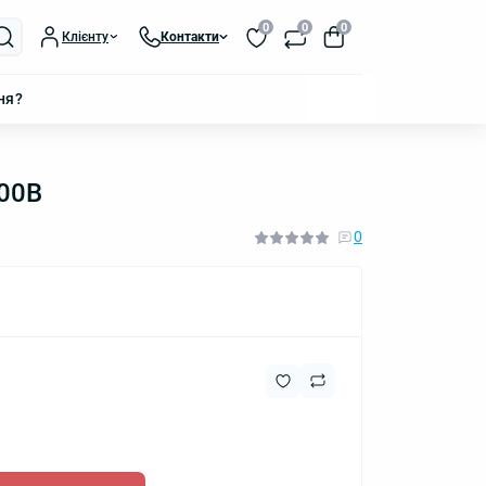
0
0
0
Клієнту
Контакти
ня?
700B
0