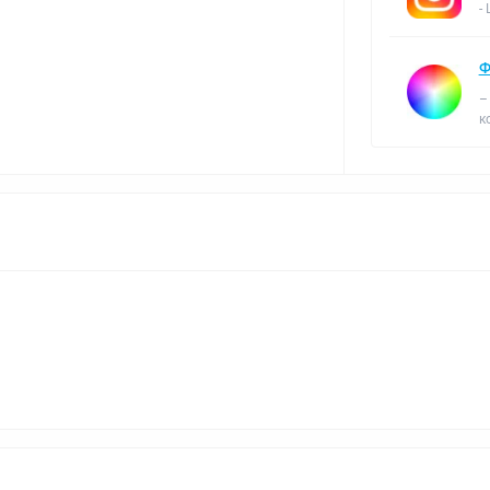
-
Ф
–
к