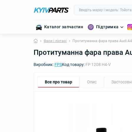
Каталог запчастин
Підтримка
Фари і ліхтарі
Протитуманна фара права Audi A4 B
Протитуманна фара права Aud
Виробник:
FPS
Код товару:
FP 1208 H4-V
Все про товар
Опис
Застосовн