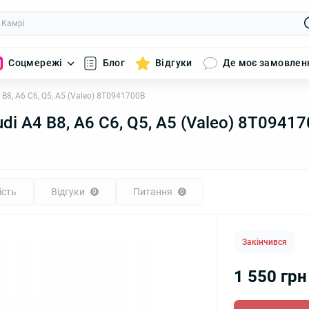
Соцмережі
Блог
Відгуки
Де моє замовлен
8, A6 C6, Q5, A5 (Valeo) 8T0941700B
i A4 B8, A6 C6, Q5, A5 (Valeo) 8T0941
ість
Відгуки
Питання
0
0
Закінчився
1 550 грн