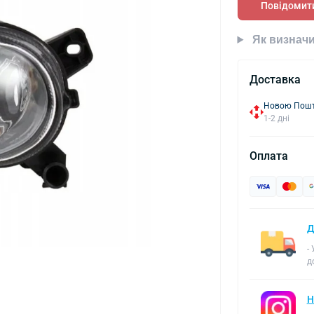
Повідомити
Як визначи
Доставка
Новою Пошто
1-2 дні
Оплата
Д
-
д
Н