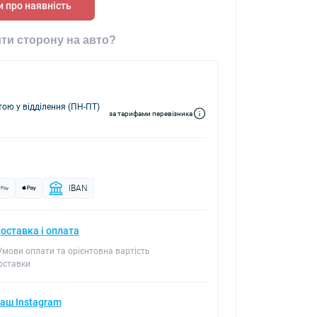
 про наявність
ти сторону на авто?
ю у відділення (ПН-ПТ)
за тарифами перевізника
IBAN
оставка і оплата
 Умови оплати та орієнтовна вартість
оставки
аш Instagram