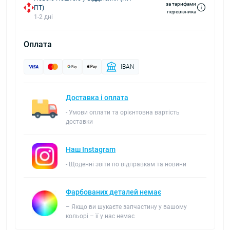
за тарифами
ПТ)
перевізника
1-2 дні
Оплата
IBAN
Доставка і оплата
- Умови оплати та орієнтовна вартість
доставки
Наш Instagram
- Щоденні звіти по відправкам та новини
Фарбованих деталей немає
– Якщо ви шукаєте запчастину у вашому
кольорі – її у нас немає