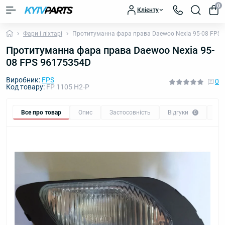
0
Клієнту
Фари і ліхтарі
Протитуманна фара права Daewoo Nexia 95-08 FPS
Протитуманна фара права Daewoo Nexia 95-
08 FPS 96175354D
Виробник:
FPS
0
Код товару:
FP 1105 H2-P
Все про товар
Опис
Застосовність
Відгуки
Пи
0